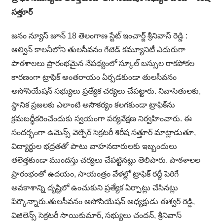
సత్తూర్
జనం న్యూస్ జూన్ 18 తెలంగాణ స్టేట్ ఇంచార్జ్ శ్రీనివాస్ రెడ్డి :
ఆల్విన్ కాలనీలోని తులసీవనం గేటెడ్ కమ్యూనిటీ ఎదురుగా
పాఠశాలలు ప్రారంభమైన నేపథ్యంలో స్కూల్ బస్సుల రాకపోకల
కారణంగా ట్రాఫిక్ అంతరాయం ఏర్పడకుండా తులసీవనం
అసోసియేషన్ సభ్యులు ప్రత్యేక చర్యలు చేపట్టారు. నివాసితులకు,
స్థానిక ప్రజలకు ఎలాంటి అసౌకర్యం కలగకుండా ట్రాఫిక్‌ను
క్రమబద్ధీకరించేందుకు స్వయంగా పర్యవేక్షణ నిర్వహించారు. ఈ
సందర్భంగా ఉమెన్స్ వెల్ఫేర్ సెక్రటరీ శిరీష సత్తూర్ మాట్లాడుతూ,
విద్యార్థుల భద్రతతో పాటు వాహనదారులకు ఇబ్బందులు
తలెత్తకుండా ముందస్తు చర్యలు చేపట్టినట్లు తెలిపారు. పాఠశాలల
ప్రారంభంతో ఉదయం, సాయంత్రం వేళల్లో ట్రాఫిక్ రద్దీ పెరిగే
అవకాశాన్ని దృష్టిలో ఉంచుకుని ప్రత్యేక ఏర్పాట్లు చేసినట్లు
పేర్కొన్నారు.తులసీవనం అసోసియేషన్ అధ్యక్షుడు ఈశ్వర్ రెడ్డి,
విజిలెన్స్ సెక్రటరీ సాయికుమార్, సభ్యులు చందన్, శ్రీనివాస్