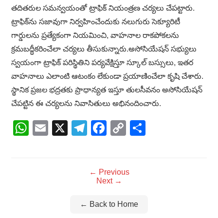
తదితరుల సమన్వయంతో ట్రాఫిక్ నియంత్రణ చర్యలు చేపట్టారు.
ట్రాఫిక్‌ను సజావుగా నిర్వహించేందుకు నలుగురు సెక్యూరిటీ
గార్డులను ప్రత్యేకంగా నియమించి, వాహనాల రాకపోకలను
క్రమబద్ధీకరించేలా చర్యలు తీసుకున్నారు.అసోసియేషన్ సభ్యులు
స్వయంగా ట్రాఫిక్ పరిస్థితిని పర్యవేక్షిస్తూ స్కూల్ బస్సులు, ఇతర
వాహనాలు ఎలాంటి ఆటంకం లేకుండా ప్రయాణించేలా కృషి చేశారు.
స్థానిక ప్రజల భద్రతకు ప్రాధాన్యత ఇస్తూ తులసీవనం అసోసియేషన్
చేపట్టిన ఈ చర్యలను నివాసితులు అభినందించారు.
WhatsApp
Email
X
Telegram
Facebook
Copy
Share
Link
← Previous
Next →
← Back to Home