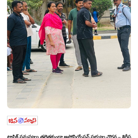
ట్రాఫిక్ సమస్యలు తలెత్తకుండా అసోసియేషన్ సభ్యుల చొరవ – శిరీష