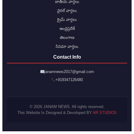
జాతీయ వార్తలు
వైరల్ వార్తలు
క్రైమ్ వార్తలు
ఆంధ్రప్రదేశ్
తెలంగాణ
సినిమా వార్తలు
Contact Info
janamnews2017@gmail.com
+919347126480
© 2026 JANAM NEWS. All rights reserved.
This Website Is Designed & Devoloped BY
AR STUDIOS