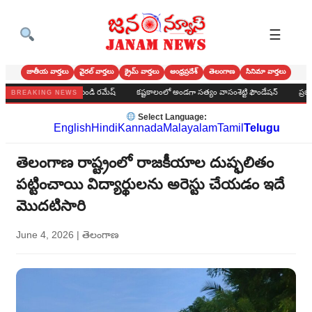
☰
జాతీయ వార్తలు
వైరల్ వార్తలు
క్రైమ్ వార్తలు
ఆంధ్రప్రదేశ్
తెలంగాణ
సినిమా వార్తలు
ేవలు అమూల్యం బండి రమేష్
కష్టకాలంలో అండగా సత్యం వాసంశెట్టి ఫౌండేషన్
ప్రభుత్వ డిగ్రీ 
BREAKING NEWS
Select Language:
English
Hindi
Kannada
Malayalam
Tamil
Telugu
తెలంగాణ రాష్ట్రంలో రాజకీయాల దుష్ఫలితం
పట్టించాయి విద్యార్థులను అరెస్టు చేయడం ఇదే
మొదటిసారి
June 4, 2026
|
తెలంగాణ