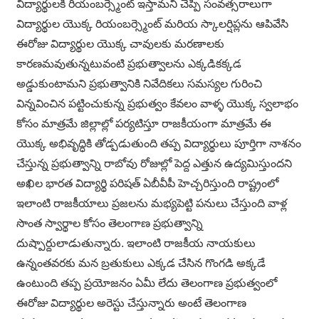
విద్యార్థులకి రియంబర్స్మెంట్ ఇస్తామని చెప్పి సంవత్సరాలుగా
విద్యార్థుల యొక్క రియంబర్స్మెంట్ మరియ స్కాలర్షిప్లను ఆపివేసి
ఈరోజు విద్యార్థుల యొక్క చావులకు మరణాలకు
కారణమవుతున్నటువంటి ప్రభుత్వాలను ఎక్కడికక్కడ
అడ్డుకుంటామని ప్రభుత్వానికి నివేదికలు సమస్యల గురించి
విన్నవించిన పట్టించుకున్న ప్రభుత్వం కేవలం వాళ్ళ యొక్క స్వలాభం
కోసం మాత్రమే జిల్లాల్లో పర్యటిస్తూ రాజకీయంగా మాత్రమే ఈ
యొక్క అభివృద్ధికి తోడ్పడుతుంది తప్ప విద్యార్థులు పూర్తిగా నాశనం
చేస్తున్న ప్రభుత్వాన్ని రాబోవు రోజుల్లో పెద్ద ఎత్తున ఉద్యమిస్తుందని
అఖిల భారత విద్యార్థి పరిషత్ ఏబీవీపీ హెచ్చరిస్తుంది రాష్ట్రంలో
ఇలాంటి రాజకీయాలు ప్రజలను మభ్యపెట్టి పనులు చేస్తుంది వాళ్ల
సొంత స్వార్థాల కోసం తెలంగాణ ప్రభుత్వాన్ని
దుష్పార్దులాడుతున్నారు. ఇలాంటి రాజకీయ నాయకులు
ఉన్నంతవరకు మన బ్రతుకులు ఎక్కడ చేసిన గొంగడి అక్కడే
ఉంటుంది తప్ప ప్రయోజనం ఏమీ లేదు తెలంగాణ ప్రభుత్వంలో
ఈరోజు విద్యార్థుల అరెస్టు చేస్తున్నారు అంటే తెలంగాణ