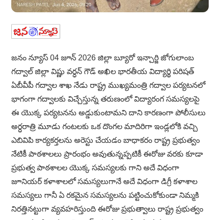
జనం న్యూస్ 04 జూన్ 2026 జిల్లా బ్యూరో ఇన్చార్జి జోగులాంబ
గద్వాల్ జిల్లా విష్ణు వర్ధన్ గౌడ్ అఖిల భారతీయ విద్యార్థి పరిషత్
ఏబీవీపీ గద్వాల శాఖ నేడు రాష్ట్ర ముఖ్యమంత్రి గద్వాల పర్యటనలో
భాగంగా గద్వాలకు విచ్చేస్తున్న తరుణంలో విద్యారంగ సమస్యలపై
ఈ యొక్క పర్యటనను అడ్డుకుంటామని దాని కారణంగా పోలీసులు
అర్ధరాత్రి మూడు గంటలకు ఒక దొంగల మాదిరిగా ఇండ్లలోకి వచ్చి
ఎబివిపి కార్యకర్తలను అరెస్టు చేయడం బాధాకరం రాష్ట్ర ప్రభుత్వం
నేటికీ పాఠశాలలు ప్రారంభం అవుతున్నప్పటికీ ఈరోజు వరకు కూడా
ప్రభుత్వ పాఠశాలల యొక్క సమస్యలకు గాని అదే విధంగా
జూనియర్ కళాశాలలో సమస్యలుగానే అదే విధంగా డిగ్రీ కళాశాల
సమస్యలు గానీ ఏ రకమైన సమస్యలను పట్టించుకోకుండా నిమ్మకి
నిరత్తినట్టుగా వ్యవహరిస్తుంది ఈరోజు ప్రభుత్వాలు రాష్ట్ర ప్రభుత్వం