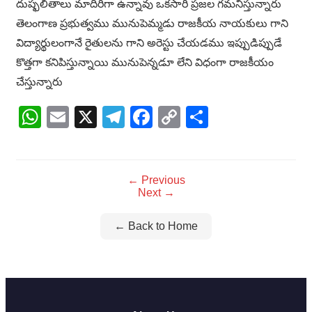
దుష్ఫలితాలు మాదిరిగా ఉన్నావు ఒకసారి ప్రజల గమనిస్తున్నారు
తెలంగాణ ప్రభుత్వము మునుపెమ్మడు రాజకీయ నాయకులు గాని
విద్యార్థులంగానే రైతులను గాని అరెస్టు చేయడము ఇప్పుడిప్పుడే
కొత్తగా కనిపిస్తున్నాయి మునుపెన్నడూ లేని విధంగా రాజకీయం
చేస్తున్నారు
WhatsApp
Email
X
Telegram
Facebook
Copy
Share
Link
← Previous
Next →
← Back to Home