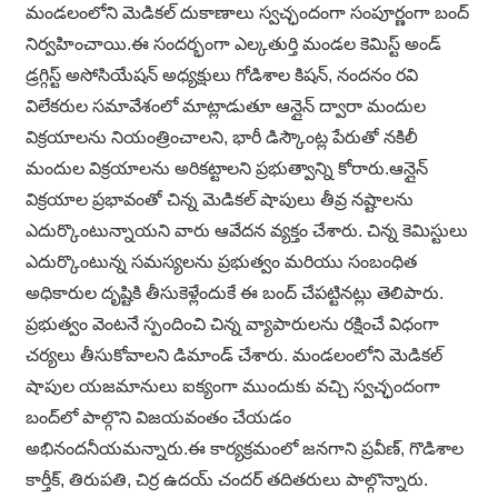
మండలంలోని మెడికల్ దుకాణాలు స్వచ్ఛందంగా సంపూర్ణంగా బంద్
నిర్వహించాయి.ఈ సందర్భంగా ఎల్కతుర్తి మండల కెమిస్ట్ అండ్
డ్రగ్గిస్ట్ అసోసియేషన్ అధ్యక్షులు గోడిశాల కిషన్, నందనం రవి
విలేకరుల సమావేశంలో మాట్లాడుతూ ఆన్లైన్ ద్వారా మందుల
విక్రయాలను నియంత్రించాలని, భారీ డిస్కౌంట్ల పేరుతో నకిలీ
మందుల విక్రయాలను అరికట్టాలని ప్రభుత్వాన్ని కోరారు.ఆన్లైన్
విక్రయాల ప్రభావంతో చిన్న మెడికల్ షాపులు తీవ్ర నష్టాలను
ఎదుర్కొంటున్నాయని వారు ఆవేదన వ్యక్తం చేశారు. చిన్న కెమిస్టులు
ఎదుర్కొంటున్న సమస్యలను ప్రభుత్వం మరియు సంబంధిత
అధికారుల దృష్టికి తీసుకెళ్లేందుకే ఈ బంద్ చేపట్టినట్లు తెలిపారు.
ప్రభుత్వం వెంటనే స్పందించి చిన్న వ్యాపారులను రక్షించే విధంగా
చర్యలు తీసుకోవాలని డిమాండ్ చేశారు. మండలంలోని మెడికల్
షాపుల యజమానులు ఐక్యంగా ముందుకు వచ్చి స్వచ్ఛందంగా
బంద్‌లో పాల్గొని విజయవంతం చేయడం
అభినందనీయమన్నారు.ఈ కార్యక్రమంలో జనగాని ప్రవీణ్, గొడిశాల
కార్తీక్, తిరుపతి, చిర్ర ఉదయ్ చందర్ తదితరులు పాల్గొన్నారు.