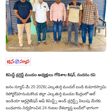
కెమిస్ట్ డ్రగ్గిస్ట్ మండల అధ్యక్షులు గోడిశాల కిషన్, నందనం రవి
జనం న్యూస్ మే 20 2026( ఎల్కతుర్తి మండల్ బండి కుమారస్వామి
రిపోర్టర్)హనుమకొండ జిల్లా ఎల్కతుర్తి మండల కేంద్రంలో ఆల్
ఇండియా ఆర్గనైజేషన్ ఆఫ్ కెమిస్ట్స్ అండ్ డ్రగ్గిస్ట్స్ పిలుపు మేరకు
బుధవారం నిర్వహించిన 24 గంటల దేశవ్యాప్త బంద్‌లో భాగంగా