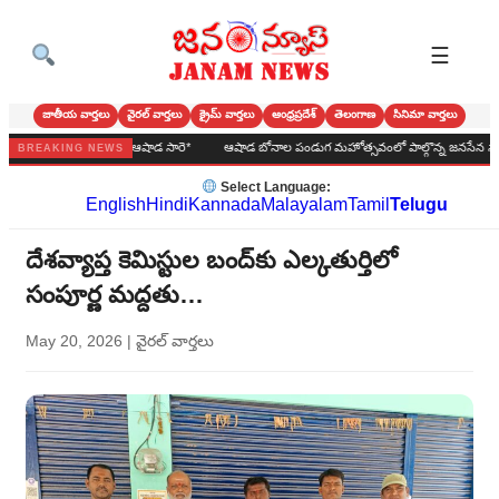
☰
జాతీయ వార్తలు
వైరల్ వార్తలు
క్రైమ్ వార్తలు
ఆంధ్రప్రదేశ్
తెలంగాణ
సినిమా వార్తలు
లి మ్మ అమ్మవారికి ఆషాడ సారె*
ఆషాడ బోనాల పండుగ మహోత్సవంలో పాల్గొన్న జనసేన నాయకులు : 
BREAKING NEWS
Select Language:
English
Hindi
Kannada
Malayalam
Tamil
Telugu
దేశవ్యాప్త కెమిస్టుల బంద్‌కు ఎల్కతుర్తిలో
సంపూర్ణ మద్దతు…
May 20, 2026
|
వైరల్ వార్తలు