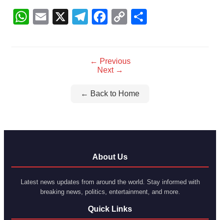
WhatsApp
Email
X
Telegram
Facebook
Copy
Share
Link
← Previous
Next →
← Back to Home
About Us
Latest news updates from around the world. Stay informed with
breaking news, politics, entertainment, and more.
Quick Links