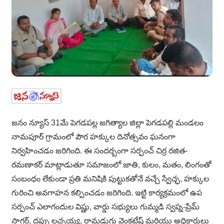
జనం న్యూస్ 31మే పెగడపల్ల జగిత్యాల జిల్లా పెగడపల్లి మండలం
నామపూర్ గ్రామంలో పౌర హక్కుల దినోత్సవం ఘనంగా
నిర్వహించడం జరిగింది. ఈ సందర్బంగా సర్పంచ్ చిర్ర రజిత-
రమణాకర్ మాట్లాడుతూ సమాజంలో జాతి, కులం, మతం, లింగంతో
సంబంధం లేకుండా ప్రతి మనిషికి పుట్టుకతోనే వచ్చే స్వేచ్ఛ, హక్కుల
గురించి అవగాహన కల్పించడం జరిగింది. ఇట్టి కార్యక్రమంలో ఉప
సర్పంచ్ ఎలాగందుల విష్ణు, వార్డు సభ్యులు గుమ్మడి స్వప్న-ప్రేమ్
సాగర్, దప్పు లచ్చయ్య, రామడుగు వెంకటేష్ మరియు అధికారులు