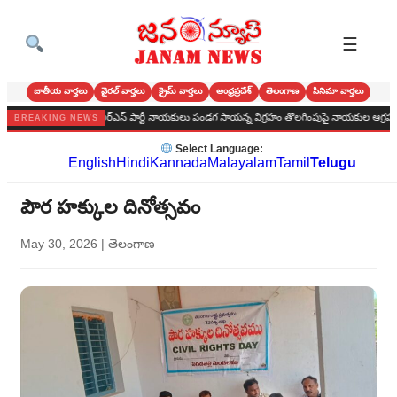
☰
జాతీయ వార్తలు
వైరల్ వార్తలు
క్రైమ్ వార్తలు
ఆంధ్రప్రదేశ్
తెలంగాణ
సినిమా వార్తలు
 స్వీకారం.
బిఆర్ఎస్ పార్టీ నాయకులు పండగ సాయన్న విగ్రహం తొలగింపుపై నాయకుల ఆగ్రహం
BREAKING NEWS
Select Language:
English
Hindi
Kannada
Malayalam
Tamil
Telugu
పౌర హక్కుల దినోత్సవం
May 30, 2026
|
తెలంగాణ