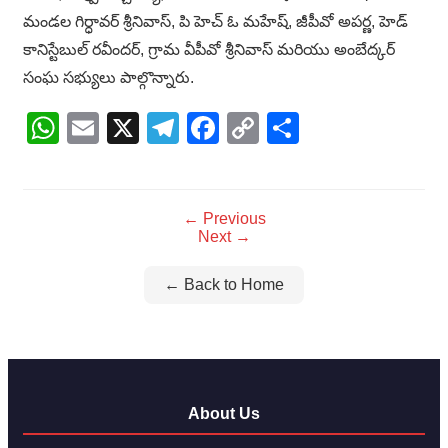
మండల గిర్ధావర్ శ్రీనివాస్, పి హెచ్ ఓ మహేష్, జీపీవో అపర్ణ, హెడ్
కానిస్టేబుల్ రవీందర్, గ్రామ వీపీవో శ్రీనివాస్ మరియు అంబేద్కర్
సంఘ సభ్యులు పాల్గొన్నారు.
WhatsApp
Email
X
Telegram
Facebook
Copy
Share
Link
← Previous
Next →
← Back to Home
About Us