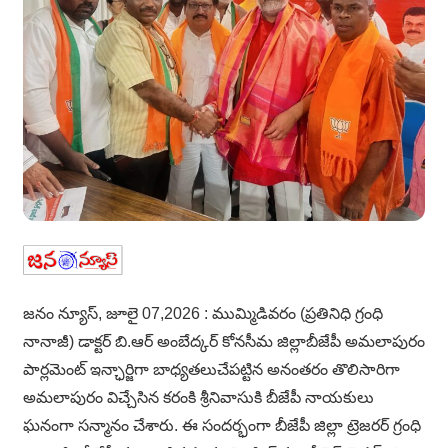
జనం న్యూస్, జూలై 07,2026 : ముమ్మిడివరం (ప్రతినిధి గ్రంధి
నానాజీ) డాక్టర్ బి.ఆర్ అంబేద్కర్ కోనసీమ జిల్లాబీజేపీ అమలాపురం
పార్లమెంట్ ఇన్ఛార్జిగా బాధ్యతలుచేపట్టిన అనంతరం తొలిసారిగా
అమలాపురం విచ్చేసిన కరంకి శ్రీనివాసుకి బీజేపీ నాయకులు
ఘనంగా సన్మానం చేశారు. ఈ సందర్భంగా బీజేపీ జిల్లా ట్రెజరర్ గ్రంధి