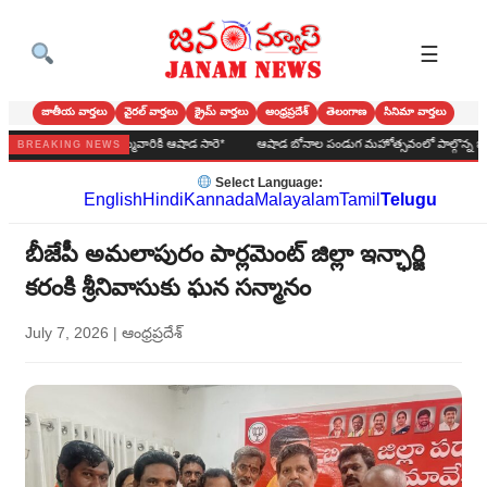
☰
జాతీయ వార్తలు
వైరల్ వార్తలు
క్రైమ్ వార్తలు
ఆంధ్రప్రదేశ్
తెలంగాణ
సినిమా వార్తలు
నడవ పల్లి మ్మ అమ్మవారికి ఆషాడ సారె*
ఆషాడ బోనాల పండుగ మహోత్సవంలో పాల్గొన్న జనసేన నాయ
BREAKING NEWS
Select Language:
English
Hindi
Kannada
Malayalam
Tamil
Telugu
బీజేపీ అమలాపురం పార్లమెంట్ జిల్లా ఇన్ఛార్జి
కరంకి శ్రీనివాసుకు ఘన సన్మానం
July 7, 2026
|
ఆంధ్రప్రదేశ్