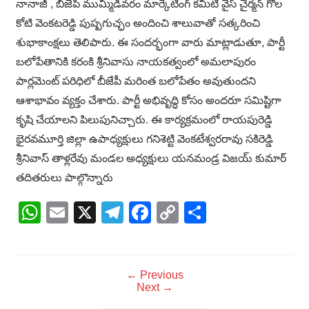
నానాజీ , బీజేపీ ముమ్మిడివరం మార్కెటింగ్ కమిటీ వైస్ చైర్మన్ గొల
కోటి వెంకటరెడ్డి పుష్పగుచ్ఛం అందించి శాలువాతో సత్కరించి
శుభాకాంక్షలు తెలిపారు. ఈ సందర్భంగా వారు మాట్లాడుతూ, పార్టీ
బలోపేతానికి కరంకి శ్రీనివాసు నాయకత్వంలో అమలాపురం
పార్లమెంట్ పరిధిలో బీజేపీ మరింత బలోపేతం అవుతుందని
ఆశాభావం వ్యక్తం చేశారు. పార్టీ అభివృద్ధి కోసం అందరూ సమిష్టిగా
కృషి చేయాలని పిలుపునిచ్చారు. ఈ కార్యక్రమంలో రాయపురెడ్డి
భైరవమూర్తి జిల్లా ఉపాధ్యక్షులు గనిశెట్టి వెంకటేశ్వరరావు సకిరెడ్డి
శ్రీనివాస్ తాళ్లరేవు మండల అధ్యక్షులు యనమండ్ర విజయ్ కుమార్
తదితరులు పాల్గొన్నారు
WhatsApp
Email
X
Telegram
Facebook
Copy
Share
Link
← Previous
Next →