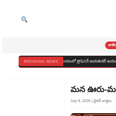
జాతీ
లయంలో ప్రొఫెసర్ జయశంకర్ జయంతి వేడుకలు
రాజమండ్రి విమానా
BREAKING NEWS
మన ఊరు-మ
July 9, 2026
|
వైరల్ వార్తలు