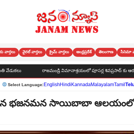
య వార్తలు
వైరల్ వార్తలు
క్రైమ్ వార్తలు
ఆంధ్రప్రదేశ్
తెలంగాణ
సినిమా వ
శ్రయంలో పూసర్ల శివప్రసాద్ కు ఆర్య సంఘం సభ్యులు చిరు సత్కారం
English
Hindi
Kannada
Malayalam
Tamil
Tel
Select Language:
న భజనమన సాయిబాబా ఆలయంల