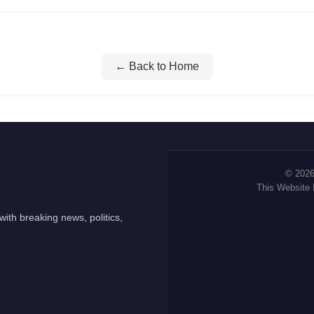
← Back to Home
© 2026
This Website
ith breaking news, politics,