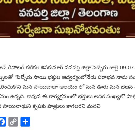
్ రీపోటర్ కటికల శివకుమార్ వనపర్తి జిల్లా పెబ్బేరు జులై 09-07-202
్సులతో “పెబ్బేరు సాయి భక్తుల ఆద్వర్యంలోనేడు పరాభవ నామ సం
రస్కరించుకొని మన సాయిబాబా ఆలయం లో మన ఊరు మన భజన
ం ఉన్నది. కావున ఈ కార్యక్రమంలో భక్తులు అధిక సంఖ్యలో పాల
ని సాయినాథుని కృపకు పాత్రులు కాగ‌లరని మనవి
p
elegram
Facebook
Copy
Share
Link