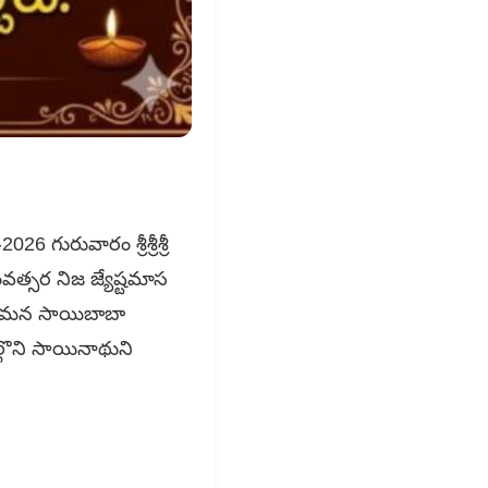
6 గురువారం శ్రీశ్రీశ్రీ
వత్సర నిజ జ్యేష్టమాస
 మన సాయిబాబా
్గొని సాయినాథుని