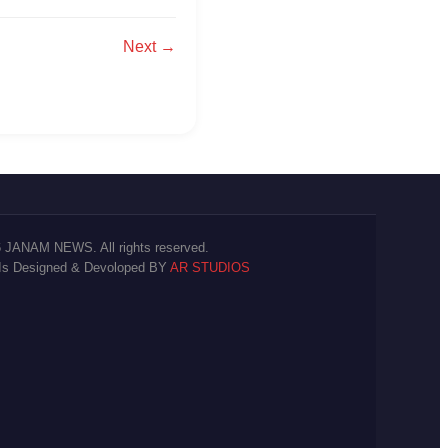
Next →
 JANAM NEWS. All rights reserved.
 Is Designed & Devoloped BY
AR STUDIOS