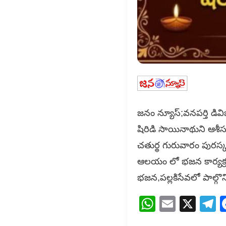
జనం న్యూస్;వనపర్తి డివిజన
షిరిడి సాయినాథుని ఆశీస
చతుర్థ గురువారం పు
ఆలయం లో భజన కార్యక్రమ
భజన,పల్లకిసేవలో పాల్గొ
WhatsAp
Email
X
T