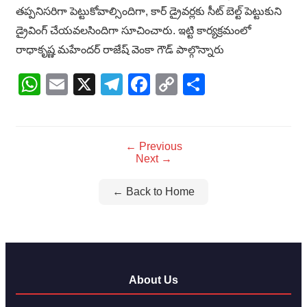
తప్పనిసరిగా పెట్టుకోవాల్సిందిగా, కార్ డ్రైవర్లకు సీట్ బెల్ట్ పెట్టుకుని
డ్రైవింగ్ చేయవలసిందిగా సూచించారు. ఇట్టి కార్యక్రమంలో
రాధాకృష్ణ మహేందర్ రాజేష్ వెంకా గౌడ్ పాల్గొన్నారు
WhatsApp
Email
X
Telegram
Facebook
Copy
Share
Link
← Previous
Next →
← Back to Home
About Us