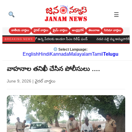
☰
జాతీయ వార్తలు
వైరల్ వార్తలు
క్రైమ్ వార్తలు
ఆంధ్రప్రదేశ్
తెలంగాణ
సినిమా వార్తలు
 సారె*
ఆపదలో ఉన్న పేదలకు అండగా సీఎం రిలీఫ్ ఫండ్
నడవ పల్లి మ్మ అమ్మవారికి ఆషాడ సా
BREAKING NEWS
Select Language:
English
Hindi
Kannada
Malayalam
Tamil
Telugu
వాహనాల తనిఖీ చేసిన పోలీసులు ….
June 9, 2026
|
వైరల్ వార్తలు