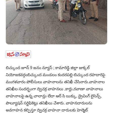
బిచ్కుంద జూన్ 9 జనం న్యూస్ ; కామారెడ్డి జిల్లా జుక్కల్
నియోజకవర్గంబిచ్కుంద మండలం కందరపల్లి-బిచ్కుంద రహదారిపై
మంగళవారం పోలీసులు వాహనాలను తనిఖీ చేసినారు.వాహనాల
తనిఖీల సందర్భంగా ద్విచక్ర వాహనలు ,కార్లు,రవాణా వాహనాలు
వాహనాలపై ఉన్న చాలాన్లు లేదా ఆర్ సి బుక్కు, డ్రైవింగ్ లైసెన్స్,
పొల్యూషన్ సర్టిఫికెట్లు తనిఖీలు చేశారు. వాహనదారులను
అవగాహన కల్పిస్తూ ద్విచక్ర వాహనా దారులకు హెల్మెట్