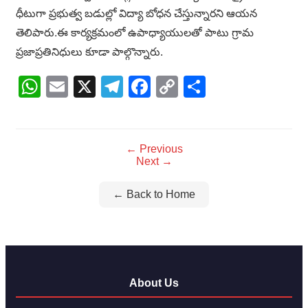
ధీటుగా ప్రభుత్వ బడుల్లో విద్యా బోధన చేస్తున్నారని ఆయన
తెలిపారు.ఈ కార్యక్రమంలో ఉపాధ్యాయులతో పాటు గ్రామ
ప్రజాప్రతినిధులు కూడా పాల్గొన్నారు.
WhatsApp
Email
X
Telegram
Facebook
Copy
Share
Link
← Previous
Next →
← Back to Home
About Us