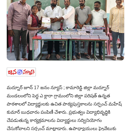
మద్నూర్ జూన్ 17 జనం న్యూస్ ; కామారెడ్డి జిల్లా మద్నూర్
మండలంలోని పెద్ద ఎ క్లారా గ్రామంలోని జిల్లా పరిషత్ ఉన్నత
పాఠశాలలో విద్యార్థులకు ఉచిత పాఠ్యపుస్తకాలను సర్పంచ్ మహేష్
కుమార్ బుధవారం పంపిణీ చేశారు. ప్రభుత్వం విద్యాభివృద్ధికి
చేపడుతున్న కార్యక్రమాలను విద్యార్థులు సద్వినియోగం
చేసుకోవాలని సర్పంచ్ మాట్లాడారు. ఉపాధ్యాయులు ప్రైవేటుకు