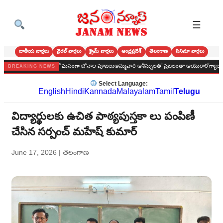
☰
జాతీయ వార్తలు
వైరల్ వార్తలు
క్రైమ్ వార్తలు
ఆంధ్రప్రదేశ్
తెలంగాణ
సినిమా వార్తలు
్తారమ్మ దేవాలయంలో ఘనంగా బోనాల పూజలుఅమ్మవారి ఆశీస్సులతో ప్రజలంతా ఆయురారోగ్యాలతో సుఖసంత
BREAKING NEWS
Select Language:
English
Hindi
Kannada
Malayalam
Tamil
Telugu
విద్యార్థులకు ఉచిత పాఠ్యపుస్తకా లు పంపిణీ
చేసిన సర్పంచ్ మహేష్ కుమార్
June 17, 2026
|
తెలంగాణ