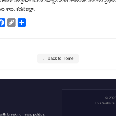
జిద్ అబూ హురైరహ్ కమిటీ,ఉస్మాన్ నగర్ రాజంపేట మరియు ప్రధాన
ట శాఖ, కడపజిల్లా.
p
elegram
Facebook
Copy
Share
Link
← Back to Home
© 2026
This Website
ith breaking news, politics,