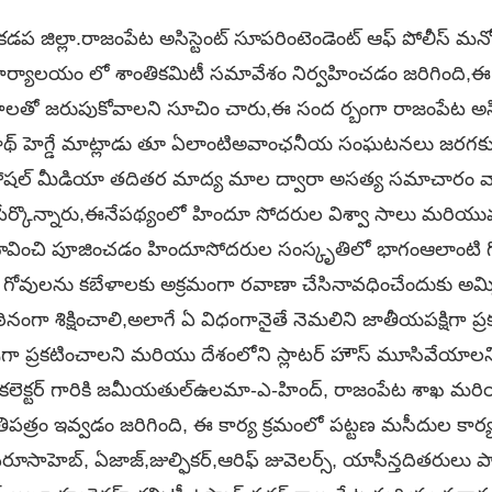
 జిల్లా.రాజంపేట అసిస్టెంట్ సూపరింటెండెంట్ ఆఫ్ పోలీస్ మనోజ్ 
ర్ కార్యాలయం లో శాంతికమిటీ సమావేశం నిర్వహించడం జరిగింది,
షాలతో జరుపుకోవాలని సూచిం చారు,ఈ సంద ర్బంగా రాజంపేట అసి స
నాథ్ హెగ్డే మాట్లాడు తూ ఏలాంటిఅవాంఛనీయ సంఘటనలు జరగకు
షల్ మీడియా తదితర మాద్య మాల ద్వారా అసత్య సమాచారం వ్యాప్
పేర్కొన్నారు,ఈనేపథ్యంలో హిందూ సోదరుల విశ్వా సాలు మరి
ా భావించి పూజించడం హిందూసోదరుల సంస్కృతిలో భాగంఆలాంటి 
ు గోవులను కబేళాలకు అక్రమంగా రవాణా చేసినావధించేందుకు అమ
ినంగా శిక్షించాలి,అలాగే ఏ విధంగానైతే నెమలిని జాతీయపక్షిగా ప్
ప్రకటించాలని మరియు దేశంలోని స్లాటర్ హౌస్ మూసివేయాలని కేం
కలెక్టర్ గారికి జమీయతుల్ఉలమా-ఎ-హింద్, రాజంపేట శాఖ మర
ిపత్రం ఇవ్వడం జరిగింది, ఈ కార్య క్రమంలో పట్టణ మసీదుల కార్య
 పీరూసాహెబ్, ఏజాజ్,జుల్ఫికర్,ఆరిఫ్ జువెలర్స్, యాసీన్తదితరులు 