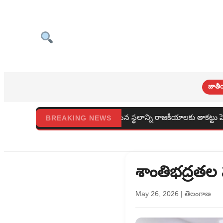
జాతీ
 కష్టంతో తడిసిన స్థలాన్ని రాజకీయాలకు తాకట్టు పెడతారా
నాల
BREAKING NEWS
శాంతిభద్రతల 
May 26, 2026
|
తెలంగాణ