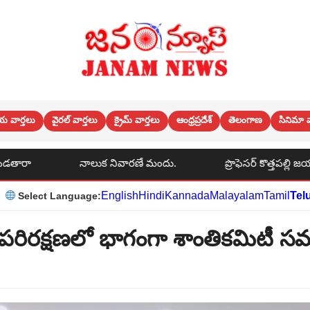
య వార్తలు
వైరల్ వార్తలు
క్రైమ్ వార్తలు
ఆంధ్రప్రదేశ్
తెలంగాణ
సినిమా వ
ుక నివారణే మందు.
ప్రొఫెసర్ కొత్తపల్లి జయశంకర్ జయంతి సందర్
English
Hindi
Kannada
Malayalam
Tamil
Tel
Select Language:
పరిరక్షణలో భాగంగా శాంతికమిటీ స