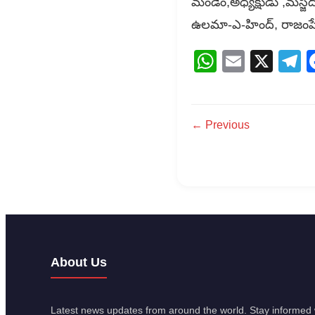
మండెం,అధ్యక్షుడు ,మస్
ఉలమా-ఎ-హింద్, రాజంపే
WhatsAp
Email
X
T
← Previous
About Us
Latest news updates from around the world. Stay informed w