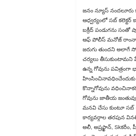
జనం న్యూస్ నందలూరు కడప
ఆధ్వర్యంలో సబ్ కలెక్ట
బక్రీద్ పండుగను సంతో 
ఆఫ్ పోలీస్ మనోజ్ రాం
జరుగు తుందని అలాగే సో
చర్యలు తీసుకుంటామని 
ఉన్న గోవును పవిత్రంగ
హింసించినావధించేందుక
కొన్నాగోవును వధించినాకఠ
గోవును జాతీయ జంతువుగా 
మనవి చేసు కుంటూ సబ్ 
కార్యవర్గాల తరపున వినత
అలీ, అష్రఫ్ఖాన్, Skకరీం,