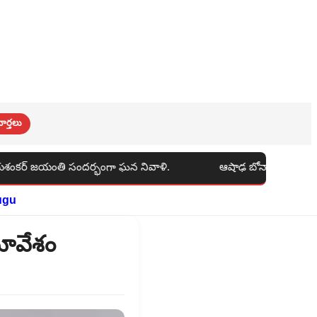
ార్తలు
భంగా ఘన నివాళి.
ఆషాఢ బోనాల జాతరలో ప్రత్యేక పూజలు నిర్వహి
ugu
మావేశం