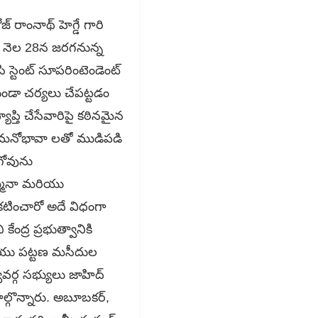
రాంనాథ్ హెగ్డే గారి
ఈ నెల 28న జరగనున్న
్టెంట్ సూపరింటెండెంట్
ండా చర్యలు చేపట్టడం
తి చేసేవారిపై కఠినమైన
యుమనోభావా లతో ముడిపడి
గోవును
్మినా మరియు
రకటించారో అదే విధంగా
ద్ర ప్రభుత్వానికి
ియు పట్టణ మసీదుల
వర్గ సభ్యులు జాహిద్
పాల్గొన్నారు. అబూబకర్,