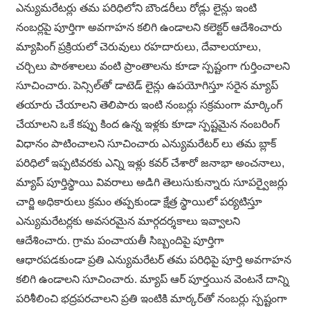
ఎన్యుమరేటర్లు తమ పరిధిలోని బౌండరీలు రోడ్లు లైన్లు ఇంటి
నంబర్లపై పూర్తిగా అవగాహన కలిగి ఉండాలని కలెక్టర్ ఆదేశించారు
మ్యాపింగ్ ప్రక్రియలో చెరువులు రహదారులు, దేవాలయాలు,
చర్చిలు పాఠశాలలు వంటి ప్రాంతాలను కూడా స్పష్టంగా గుర్తించాలని
సూచించారు. పెన్సిల్‌తో డాటెడ్ లైన్లు ఉపయోగిస్తూ సరైన మ్యాప్
తయారు చేయాలని తెలిపారు ఇంటి నంబర్లు సక్రమంగా మార్కింగ్
చేయాలని ఒకే కప్పు కింద ఉన్న ఇళ్లకు కూడా స్పష్టమైన నంబరింగ్
విధానం పాటించాలని సూచించారు ఎన్యుమరేటర్ లు తమ బ్లాక్
పరిధిలో ఇప్పటివరకు ఎన్ని ఇళ్లు కవర్ చేశారో జనాభా అంచనాలు,
మ్యాప్ పూర్తిస్థాయి వివరాలు అడిగి తెలుసుకున్నారు సూపర్వైజర్లు
చార్జి అధికారులు క్రమం తప్పకుండా క్షేత్ర స్థాయిలో పర్యటిస్తూ
ఎన్యుమరేటర్లకు అవసరమైన మార్గదర్శకాలు ఇవ్వాలని
ఆదేశించారు. గ్రామ పంచాయతీ సిబ్బందిపై పూర్తిగా
ఆధారపడకుండా ప్రతి ఎన్యుమరేటర్ తమ పరిధిపై పూర్తి అవగాహన
కలిగి ఉండాలని సూచించారు. మ్యాప్ ఆర్ పూర్తయిన వెంటనే దాన్ని
పరిశీలించి భద్రపరచాలని ప్రతి ఇంటికి మార్కర్‌తో నంబర్లు స్పష్టంగా