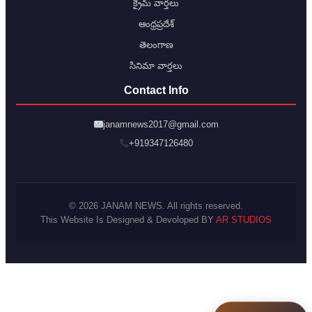
క్రైమ్ వార్తలు
ఆంధ్రప్రదేశ్
తెలంగాణ
సినిమా వార్తలు
Contact Info
janamnews2017@gmail.com
+919347126480
© 2026 JANAM NEWS. All rights reserved.
This Website Is Designed & Devoloped BY
AR STUDIOS