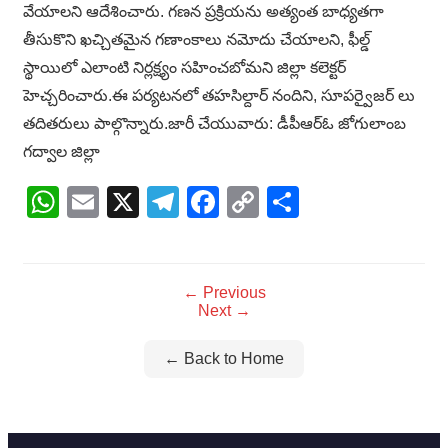
వేయాలని ఆదేశించారు. గణన ప్రక్రియను అత్యంత బాధ్యతగా
తీసుకొని ఖచ్చితమైన గణాంకాలు నమోదు చేయాలని, ఫీల్డ్
స్థాయిలో ఎలాంటి నిర్లక్ష్యం సహించబోమని జిల్లా కలెక్టర్
హెచ్చరించారు.ఈ పర్యటనలో తహసిల్దార్ నందిని, సూపర్వైజర్ లు
తదితరులు పాల్గొన్నారు.జారీ చేయువారు: డీపీఆర్ఓ జోగులాంబ
గద్వాల జిల్లా
WhatsApp
Email
X
Telegram
Facebook
Copy
Share
Link
← Previous
Next →
← Back to Home