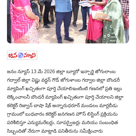
జనం న్యూస్ 13 మే 2026 జిల్లా బ్యూరో ఇన్చార్జి జోగులాంబ
గద్వాల్ జిల్లా విష్ణు వర్ధన్ గౌడ్ జోగుళాంబ గద్వాల జిల్లా బౌండరీ
మ్యాపింగ్ ఖచ్చితంగా పూర్తి చేయాలిఇంటింటి గణనలో ప్రతి ఇల్లు
లెక్కించాలనీ బౌండరీ మ్యాపింగ్ ఖచ్చితంగా పూర్తి చేయాలని జిల్లా
కలెక్టర్ రిజ్వాన్ బాషా షేక్ అన్నారుధరూర్ మండలం మార్లబీడు
గ్రామంలో బుధవారం కలెక్టర్ జనగణన హౌస్ లిస్టింగ్ ప్రక్రియను
పరిశీలిస్తూ ఎన్యుమరేటర్లు, సూపర్వైజర్లు మరియు సంబంధిత
సిబ్బందితో నేరుగా మాట్లాడి పనితీరును సమీక్షించారు