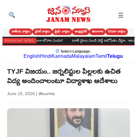
☰
జాతీయ వార్తలు
వైరల్ వార్తలు
క్రైమ్ వార్తలు
ఆంధ్రప్రదేశ్
తెలంగాణ
సినిమా వార్తలు
‌లో అంగరంగ వైభవంగా బోనాల పండుగ
బూత్ స్థాయి నుండి పార్టీ బలోపేతం చేద్దాం : అలవరం బిజెపి సమా
BREAKING NEWS
Select Language:
English
Hindi
Kannada
Malayalam
Tamil
Telugu
TYJF విజయం.. జర్నలిస్టుల పిల్లలకు ఉచిత
విద్య అందించాలంటూ విద్యాశాఖ ఆదేశాలు
June 16, 2026
|
తెలంగాణ