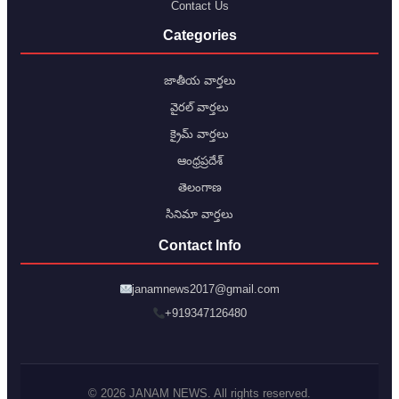
Contact Us
Categories
జాతీయ వార్తలు
వైరల్ వార్తలు
క్రైమ్ వార్తలు
ఆంధ్రప్రదేశ్
తెలంగాణ
సినిమా వార్తలు
Contact Info
janamnews2017@gmail.com
+919347126480
© 2026 JANAM NEWS. All rights reserved.