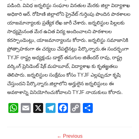
పడింది. వివిధ జర్నలిస్టు సంఘాల వినతుల మేరకు జిల్లా విద్యాశాఖ
అధికారి ఆర్. రోహిణి జిల్లాలోని ప్రైవేట్ గుర్తింపు పొందిన పాఠశాలల
యాజమాన్యాలకు ప్రత్యేక లేఖ జారీ చేశారు. జర్నలిస్టుల పిల్లలకు
సాధ్యమైనంత మేర ఉచిత విద్య అందించాలని పాఠశాలల
కరస్పాండెంట్లు, యాజమాన్యాలను కోరారు. జర్నలిస్టు సమాజానికి
ప్రోత్సాహకంగా ఈ చర్యలు చేపట్టినట్లు పేర్కొన్నారు.ఈ సందర్భంగా
TYJF రాష్ట్ర అధ్యక్షుడు డాక్టర్ తనుగుల జితేందర్ రావు, రాష్ట్ర
వర్కింగ్ ప్రెసిడెంట్ షేక్ మహబూబ్, విద్యాశాఖ కు కృతజ్ఞతలు
తెలిపారు. జర్నలిస్టుల సంక్షేమం కోసం TYJF ఎల్లప్పుడూ కృషి
చేస్తుందని పేర్కొన్నారు.జిల్లాలోని అర్హులైన జర్నలిస్టులు ఈ
అవకాశాన్ని వినియోగించుకోవాలని TYJF నాయకులు కోరారు.
WhatsApp
Email
X
Telegram
Facebook
Copy
Share
Link
← Previous