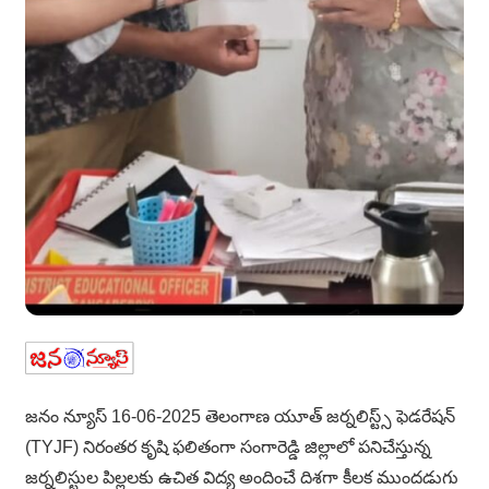
జనం న్యూస్ 16-06-2025 తెలంగాణ యూత్ జర్నలిస్ట్స్ ఫెడరేషన్
(TYJF) నిరంతర కృషి ఫలితంగా సంగారెడ్డి జిల్లాలో పనిచేస్తున్న
జర్నలిస్టుల పిల్లలకు ఉచిత విద్య అందించే దిశగా కీలక ముందడుగు