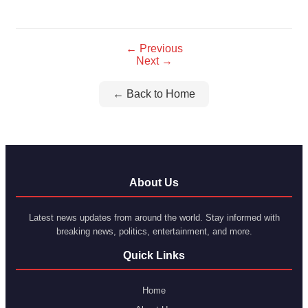
Link
← Previous
Next →
← Back to Home
About Us
Latest news updates from around the world. Stay informed with
breaking news, politics, entertainment, and more.
Quick Links
Home