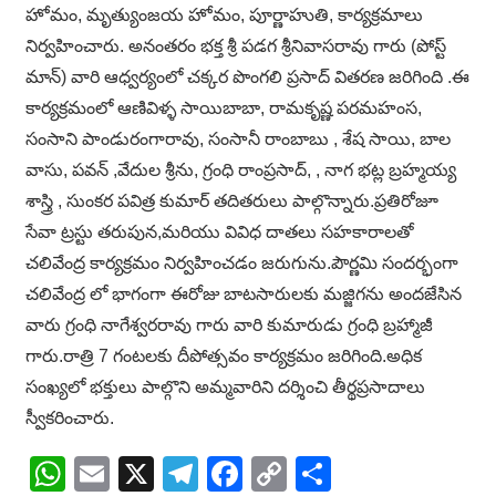
హోమం, మృత్యుంజయ హోమం, పూర్ణాహుతి, కార్యక్రమాలు
నిర్వహించారు. అనంతరం భక్త శ్రీ పడగ శ్రీనివాసరావు గారు (పోస్ట్
మాన్) వారి ఆధ్వర్యంలో చక్కర పొంగలి ప్రసాద్ వితరణ జరిగింది .ఈ
కార్యక్రమంలో ఆణివిళ్ళ సాయిబాబా, రామకృష్ణ పరమహంస,
సంసాని పాండురంగారావు, సంసానీ రాంబాబు , శేష సాయి, బాల
వాసు, పవన్ ,వేదుల శ్రీను, గ్రంధి రాంప్రసాద్, , నాగ భట్ల బ్రహ్మయ్య
శాస్త్రి , సుంకర పవిత్ర కుమార్ తదితరులు పాల్గొన్నారు.ప్రతిరోజూ
సేవా ట్రస్టు తరుపున,మరియు వివిధ దాతలు సహకారాలతో
చలివేంద్ర కార్యక్రమం నిర్వహించడం జరుగును.పౌర్ణమి సందర్భంగా
చలివేంద్ర లో భాగంగా ఈరోజు బాటసారులకు మజ్జిగను అందజేసిన
వారు గ్రంధి నాగేశ్వరరావు గారు వారి కుమారుడు గ్రంధి బ్రహ్మాజీ
గారు.రాత్రి 7 గంటలకు దీపోత్సవం కార్యక్రమం జరిగింది.అధిక
సంఖ్యలో భక్తులు పాల్గొని అమ్మవారిని దర్శించి తీర్థప్రసాదాలు
స్వీకరించారు.
WhatsApp
Email
X
Telegram
Facebook
Copy
Share