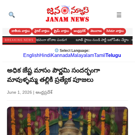
☰
జాతీయ వార్తలు
వైరల్ వార్తలు
క్రైమ్ వార్తలు
ఆంధ్రప్రదేశ్
తెలంగాణ
సినిమా వార్తలు
్‌లో అంగరంగ వైభవంగా బోనాల పండుగ
బూత్ స్థాయి నుండి పార్టీ బలోపేతం చేద్దాం : అలవరం బిజెపి సమ
BREAKING NEWS
Select Language:
English
Hindi
Kannada
Malayalam
Tamil
Telugu
అధిక జేష్ట మాసం పౌర్ణమి సందర్భంగా
మావుళ్ళమ్మ తల్లికి ప్రత్యేక పూజలు
June 1, 2026
|
ఆంధ్రప్రదేశ్