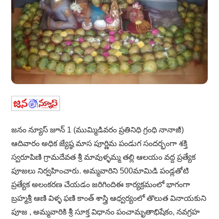
జనం న్యూస్ జూన్ 1 (ముమ్మిడివరం ప్రతినిధి గ్రంధి నానాజీ)
ఆదివారం అధిక జ్యేష్ఠ మాస పూర్ణిమ పండుగ సందర్భంగా శక్తి
స్వరూపిణి గ్రామదేవత శ్రీ మావుళ్ళమ్మ తల్లి ఆలయం వద్ద ప్రత్యేక
పూజలు నిర్వహించారు. అమ్మవారిని 500మామిడి పండ్లతోటి
ప్రత్యేక అలంకరణ చేయడం జరిగిందిఈ కార్యక్రమంలో భాగంగా
బ్రహ్మశ్రీ ఆణి విళ్ళ ఫణి కాంత్ శాస్త్రి ఆధ్వర్యంలో తొలుత వినాయకుని
పూజ , అమ్మవారికి శ్రీ సూక్త విధానం పంచామృతాభిషేకం, నవగ్రహ