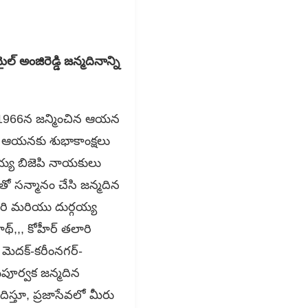
 అంజిరెడ్డి జన్మదినాన్ని
న్ 1966న జన్మించిన ఆయన
ి ఆయనకు శుభాకాంక్షలు
గయ్య బిజెపి నాయకులు
ువాతో సన్మానం చేసి జన్మదిన
 మరి మరియు దుర్గయ్య
థ్,,, కోహీర్ తలారి
 మెదక్-కరీంనగర్-
దయపూర్వక జన్మదిన
ిస్తూ, ప్రజాసేవలో మీరు