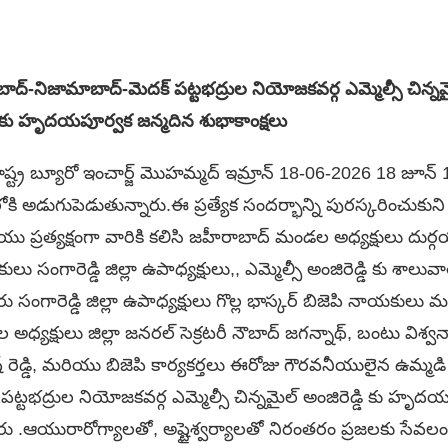
్-నిజామాబాద్-మెదక్ పట్టభద్రుల నియోజకవర్గ ఎమ్మెల్సీ చిన్నమైల్‌
ు హృదయపూర్వక జన్మదిన శుభాకాంక్షలు
ష్ట్ర బ్యూరో ఇంచార్జ్ మొహమ్మద్ ఇమ్రాన్ 18-06-2026 18 జూ
 అడుగుపెడుతున్నారు.ఈ ప్రత్యేక సందర్భాన్ని పురస్కరించుకున
ు ప్రత్యక్షంగా వారికి కలిసి జహీరాబాద్ మండల అధ్యక్షులు దుర్
ులు సంగారెడ్డి జిల్లా ఉపాధ్యక్షులు,, ఎమ్మెల్సీ అంజిరెడ్డి కు శాల
ు సంగారెడ్డి జిల్లా ఉపాధ్యక్షులు గొల్ల భాస్కర్ బిజెపి నాయకులు
ధ్యక్షులు జిల్లా జనరల్ సెక్రటరీ నౌబాద్ జగన్నాథ్, బంటు విశ్వనా
ష్ రెడ్డి, మరియు బిజెపి కార్యకర్తలు ఈరోజు గౌరవనీయులైన ఉమ్మడి
ట్టభద్రుల నియోజకవర్గ ఎమ్మెల్సీ చిన్నమైల్‌ అంజిరెడ్డి కు హృ
రు .ఆయురారోగ్యాలతో, అష్టైశ్వర్యాలతో నిరంతరం ప్రజలకు సేవలంద