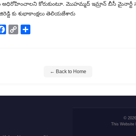
అధిరోహించాలని కోరుకుంటూ. మొహమ్మద్ ఇమ్రాన్ బీసీ మైనార్టీ సంగార
అంజిరెడ్డి కు శుభాకాంక్షలు తెలియజేశారు
p
elegram
Facebook
Copy
Share
Link
← Back to Home
© 2026
This Website