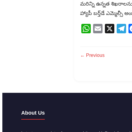
మరిన్ని ఉన్నత శిఖరాలను 
హ్యాపీ బర్త్‌డే ఎమ్మెల్సీ 
WhatsAp
Email
X
T
← Previous
About Us