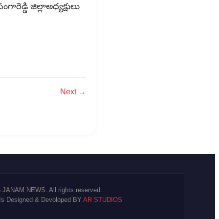
ెడ్డి జిల్లాఅధ్యక్షులు
Next →
 JANAM NEWS. All rights reserved.
 Is Designed & Devoloped BY
AR STUDIOS