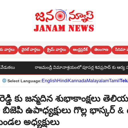
య వార్తలు
వైరల్ వార్తలు
క్రైమ్ వార్తలు
ఆంధ్రప్రదేశ్
తెలంగాణ
సినిమా వ
ాజమండ్రి విమానాశ్రయంలో పూసర్ల శివప్రసాద్ కు ఆర్య సంఘం సభ్యులు చిరు 
English
Hindi
Kannada
Malayalam
Tamil
Tel
Select Language:
ిరెడ్డి కు జన్మదిన శుభాకాంక్షలు తెలి
్లా బిజెపి ఉపాధ్యక్షులు గొల్ల భాస్కర్ &
ండల అధ్యక్షులు