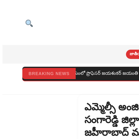
జాతీ
పురపాలక కార్యాలయంలో ప్రొఫెసర్ జయశంకర్ జయంతి వేడుకలు
ర
BREAKING NEWS
ఎమ్మెల్సీ అంజ
సంగారెడ్డి జిల
జహీరాబాద్ మ