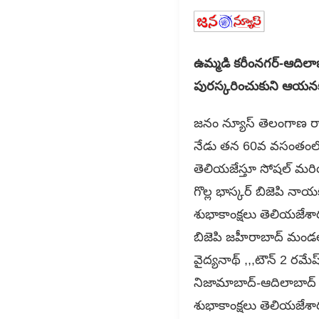
ఉమ్మడి కరీంనగర్-ఆదిలాబాద
పురస్కరించుకుని ఆయనక
జనం న్యూస్ తెలంగాణ రా
నేడు తన 60వ వసంతంలోకి
తెలియజేస్తూ సోషల్ మరియ
గొల్ల భాస్కర్ బిజెపి నాయక
శుభాకాంక్షలు తెలియజేశార
బిజెపి జహీరాబాద్ మండల అ
వైద్యనాథ్ ,,,టౌన్ 2 రమే
నిజామాబాద్-ఆదిలాబాద్ ప
శుభాకాంక్షలు తెలియజేశా