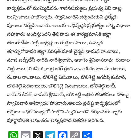
కార్యక్రమంలో ముమ్మిడివరం శాసనసభ్యులు ప్రభుత్వ విప్ దాట్ల
బుచ్చిబాబు పాల్గొన్నారు. స్వామివారిని దర్శించుకుని ప్రత్యేక
పూజలు నిర్వహించారు. ఆలయ అభివృద్ధికి ప్రభుత్వం అన్ని విధాలా
సహకారం అందిస్తుందని తెలిపారు.ఈ కార్యక్రమానికి జిల్లా
తెలుగుదేశం పార్టీ అధ్యక్షులు గుత్తుల సాయి, ఉమ్మడి
తూర్పుగోదావరి జిల్లా పరిషత్ మాజీ చైర్మన్ నామన రాంబాబు,
మాజీ జడ్పీటీసీ నాగిడి నాగేశ్వరావు, ఆకాశం శ్రీనివాసరావు, రంబాల
చిట్టిబాబు, బిజెపి జిల్లా ట్రెజరర్ గ్రంధి నానాజీ రంబాల సూరిబాబు,
రంబాల రాంబాబు, బొలిశెట్టి ఏసుబాబు, బొలిశెట్టి జగదీష్ కుమార్,
బొలిశెట్టి పెదబాబులు, బొలిశెట్టి చినబాబులు, బోలిశెట్టి బాబీ,
నామన కిరణ్, నామన శ్రీనివాస్, బోలిశెట్టి అఖిల్ తదితరులు హాజరై
స్వామివారి ఆశీర్వాదం పొందారు.ఆలయ ప్రతిష్ట కార్యక్రమంలో
భక్తులు అధిక సంఖ్యలో పాల్గొని స్వామివారిని దర్శించుకున్నారు.
పూర్ణాహుతి అనంతరం అన్నప్రసాద వితరణ జరిగింది.
WhatsApp
Email
X
Telegram
Facebook
Copy
Share