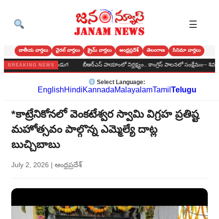
☰
జాతీయ వార్తలు
వైరల్ వార్తలు
క్రైమ్ వార్తలు
ఆంధ్రప్రదేశ్
తెలంగాణ
సినిమా వార్తలు
లలో ఘనంగా బోనాల పండుగ
బీఆర్‌ఎస్‌ హయాంలో నిర్లక్ష్యం.. కాంగ్రెస్‌ పాలనలో సంక్షేమం-- శివన్నోళ్ల 
BREAKING NEWS
Select Language:
English
Hindi
Kannada
Malayalam
Tamil
Telugu
*కాట్రేనికోనలో వెంకటేశ్వర స్వామి విగ్రహ ప్రతిష్ట
మహోత్సవం పాల్గొన్న ఎమ్మెల్యే దాట్ల
బుచ్చిబాబు
July 2, 2026
|
ఆంధ్రప్రదేశ్