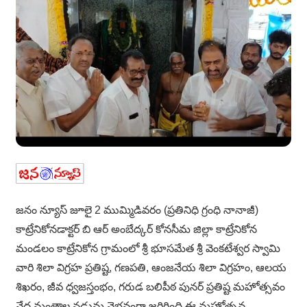
జనం న్యూస్ జూలై 2 ముమ్మిడివరం (ప్రతినిధి గ్రంధి నానాజీ)
కాట్రేనికోనడాక్టర్ బి ఆర్ అంబేద్కర్ కోనసీమ జిల్లా కాట్రేనికోన
మండలం కాట్రేనికోన గ్రామంలో శ్రీ భూసమేత శ్రీ వెంకటేశ్వర స్వామి
వారి శిలా విగ్రహ ప్రతిష్ట, గణపతి, ఆంజనేయ శిలా విగ్రహం, ఆలయ
శిఖరం, జీవ ధ్వజస్తంభం, గరుడ బలిపీఠ పునర్ ప్రతిష్ట మహోత్సవం
వేద మంత్రాల నడుమ వైభవంగా జరిగింది.ఈ మహోత్సవ