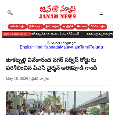
☰
జాతీయ వార్తలు
వైరల్ వార్తలు
క్రైమ్ వార్తలు
ఆంధ్రప్రదేశ్
తెలంగాణ
సినిమా వార్తలు
ాడ సారె*
ఆపదలో ఉన్న పేదలకు అండగా సీఎం రిలీఫ్ ఫండ్
నడవ పల్లి మ్మ అమ్మవారికి ఆషాడ
BREAKING NEWS
Select Language:
English
Hindi
Kannada
Malayalam
Tamil
Telugu
కూకట్పల్లి వివేకానంద నగర్ సర్వీస్ రోడ్డును
పరిశీలించిన పిఎసి చైర్మన్ అరికెపూడి గాంధీ
May 15, 2026
|
వైరల్ వార్తలు