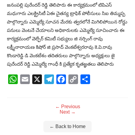
జనంపల్లి పురేందర్ రెడ్డి తెలిపారు ఈ కార్యక్రమంలో టిపిఎస్
మధుగారు ఎలక్ట్రిసిటీ ఏఈ చైతన్య ట్రాఫిక్ పోలీసులు సిఐ తిమ్మప్ప
పాల్గొన్నారు ఎమ్మెల్యే సూచన మేరకు త్వరలోనే మిగిలిపోయిన రోడ్డు
పనులు వెంటనే చేయాలని అధికారులకు ఎమ్మెల్యే సూచించారు ఈ
కార్యక్రమంలో వెల్ఫేర్ కమిటీ సభ్యులు జి నర్సింగ్ రావు
లక్ష్మీనారాయణ కిషోర్ జి ప్రసాద్ వెంకటేశ్వరరావు కె.వి.రావు
కొండారెడ్డి డి వెంకటేశం తదితరులు పాల్గొన్నారు అధ్యక్షులు జై
పురేందర్ రెడ్డి ఎమ్మెల్యే గాంధీ కి ప్రత్యేక కృతజ్ఞతలు తెలిపారు
WhatsApp
Email
X
Telegram
Facebook
Copy
Share
Link
← Previous
Next →
← Back to Home