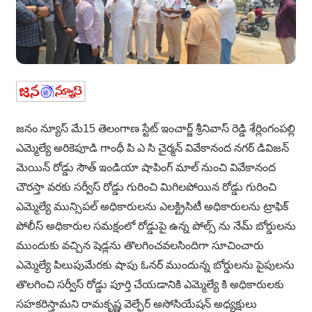
జనం న్యూస్ మే15 తెలంగాణ స్టేట్ ఇంచార్జ్ శ్రీనివాస్ రెడ్డి శేర్లింగంపల్లి
ఎమ్మెల్యే అరికెపూడి గాంధీ పి ఎ సి చైర్మన్ వివేకానంద నగర్ డివిజన్
మెయిన్ రోడ్డు సౌత్ ఇండియా షాపింగ్ మాల్ నుంచి వివేకానంద
చౌరస్తా వరకు సర్వీస్ రోడ్డు గురించి మిగిలపోయిన రోడ్డు గురించి
ఎమ్మెల్యే మున్సిపల్ అధికారులను ఎలక్ట్రిసిటీ అధికారులను ట్రాఫిక్
పోలీస్ అధికారుల సమక్షంలో రోడ్డుపై ఉన్న పోల్స్ ను నేమ్ బోర్డులను
ముందుకు వచ్చిన షెడ్లను తొలగించవలసిందిగా సూచించారు
ఎమ్మెల్యే పిలుపుమేరకు షాపు ఓనర్ ముందున్న బోర్డులను పైపులను
తొలగించి సర్వీస్ రోడ్డు పూర్తి చేయడానికి ఎమ్మెల్యే కి అధికారులకు
సహకరిస్తామని రామకృష్ణ వెల్ఫేర్ అసోసియేషన్ అధ్యక్షులు