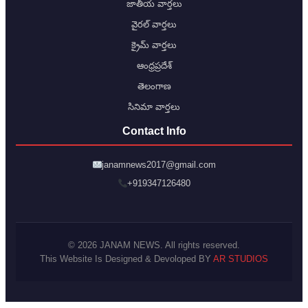
జాతీయ వార్తలు
వైరల్ వార్తలు
క్రైమ్ వార్తలు
ఆంధ్రప్రదేశ్
తెలంగాణ
సినిమా వార్తలు
Contact Info
janamnews2017@gmail.com
+919347126480
© 2026 JANAM NEWS. All rights reserved.
This Website Is Designed & Devoloped BY
AR STUDIOS