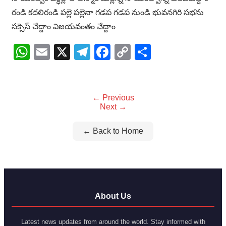
రండి కదలిరండి పల్లె పల్లెనా గడప గడప నుండి భువనగిరి సభను
సక్సెస్ చేద్దాం విజయవంతం చేద్దాం
WhatsApp
Email
X
Telegram
Facebook
Copy
Share
Link
← Previous
Next →
← Back to Home
About Us
Latest news updates from around the world. Stay informed with