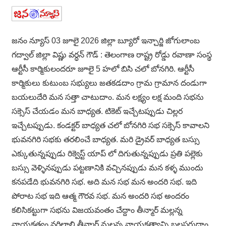
జనం న్యూస్ 03 జూలై 2026 జిల్లా బ్యూరో ఇన్చార్జి జోగులాంబ
గద్వాల్ జిల్లా విష్ణు వర్ధన్ గౌడ్ : తెలంగాణ రాష్ట్ర రోడ్డు రవాణా సంస్థ
ఆర్టీసీ కార్మికులందరూ జూలై 5 హలో బిసి చలో బోనగిరి. ఆర్టీసీ
కార్మికులు కుటుంబ సభ్యులు జతకడదాం గ్రామ గ్రామాన దండుగా
బయలుదేరి మన సత్తా చాటుదాం. మన లక్ష్యం లక్ష మంది సభను
సక్సెస్ చేయడం మన బాధ్యత. టికెట్ ఇచ్చేటప్పుడు చిల్లర
ఇచ్చేటప్పుడు. కండక్టర్ బాధ్యత చలో బోనగిరి సభ సక్సెస్ కావాలని
భువనగిరి సభకు తరలించే బాధ్యత. మరి డ్రైవర్ బాధ్యత బస్సు
ఎక్కుతున్నప్పుడు రిక్వెస్ట్ యాప్ లో దిగుతున్నప్పుడు ప్రతి పల్లెకు
బస్సు వెళ్ళినప్పుడు పట్టణానికి వచ్చినప్పుడు మన కళ్ళ ముందు
కనపడేది భువనగిరి సభ. అది మన సభ మన అందరి సభ. ఇది
పోరాట సభ ఇది ఆత్మ గౌరవ సభ. మన అందరి సభ అందరం
కలిసికట్టుగా సభను విజయవంతం చేద్దాం తీన్మార్ మల్లన్న
నాయకత్వం వర్ధిల్లాలి తీన్మార్ మల్లన్న నాయకత్వాన్ని బలపరుద్దాం