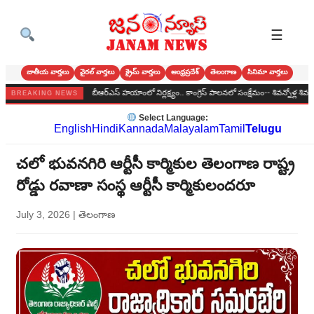
☰
జాతీయ వార్తలు
వైరల్ వార్తలు
క్రైమ్ వార్తలు
ఆంధ్రప్రదేశ్
తెలంగాణ
సినిమా వార్తలు
బోనాల పండుగ
బీఆర్‌ఎస్‌ హయాంలో నిర్లక్ష్యం.. కాంగ్రెస్‌ పాలనలో సంక్షేమం-- శివన్నోళ్ల శివకుమార్
BREAKING NEWS
Select Language:
English
Hindi
Kannada
Malayalam
Tamil
Telugu
చలో భువనగిరి ఆర్టీసీ కార్మికుల తెలంగాణ రాష్ట్ర
రోడ్డు రవాణా సంస్థ ఆర్టీసీ కార్మికులందరూ
July 3, 2026
|
తెలంగాణ