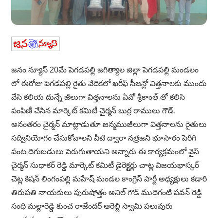
జనం న్యూస్ 20మే పెగడపల్లి జగిత్యాల జిల్లా పెగడపల్లి మండలం
లో ఈరోజు పెగడపల్లి రైతు వేదికలో ఖరీఫ్ సీజన్లో విత్తనాలకు ముందు
వేసి కలియ దున్నే జీలుగా విత్తనాలను ఏవో శ్రీకాంత్ తో కలిసి
పంపిణీ చేసిన మార్కెట్ కమిటీ చైర్మన్ బుర్ర రాములు గౌడ్.
అనంతరం చైర్మన్ మాట్లాడుతూ జన్మముజీలుగా విత్తనాలను రైతులు
సద్వినియోగం చేసుకోవాలని వీటి ద్వారా నత్రజని భూసారం పెరిగి
పంట దిగుబడులు పెరుగుతాయని అన్నారు ఈ కార్యక్రమంలో వైస్
చైర్మన్ సుధాకర్ రెడ్డి మార్కెట్ కమిటీ డైరెక్టర్లు చాట్ల విజయభాస్కర్
చెట్ల కిషన్ లింగంపల్లి మహేష్ మండల కాంగ్రెస్ పార్టీ అధ్యక్షులు కడారి
తిరుపతి నాయకులు పురుషోత్తం అనిల్ గౌడ్ ముదిగంటి పవన్ రెడ్డి
సంధి మల్లారెడ్డి కుంచ రాజేందర్ ఆరెల్లి స్వామి పలువురు