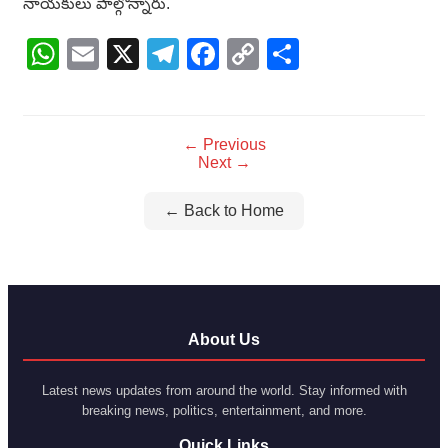
నాయకులు పాల్గొన్నారు.
WhatsApp
Email
X
Telegram
Facebook
Copy
Share
Link
← Previous
Next →
← Back to Home
About Us
Latest news updates from around the world. Stay informed with
breaking news, politics, entertainment, and more.
Quick Links