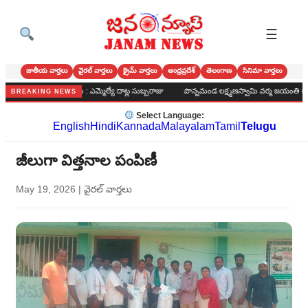
☰
జాతీయ వార్తలు
వైరల్ వార్తలు
క్రైమ్ వార్తలు
ఆంధ్రప్రదేశ్
తెలంగాణ
సినిమా వార్తలు
ిష్కారం చూపుతాం : ఎమ్మెల్యే దాట్ల సుబ్బరాజు
పొన్నమండ లక్ష్మణస్వామి వర్మ జయంతి రాష్ట్ర అధిక
BREAKING NEWS
Select Language:
English
Hindi
Kannada
Malayalam
Tamil
Telugu
జీలుగా విత్తనాల పంపిణీ
May 19, 2026
|
వైరల్ వార్తలు