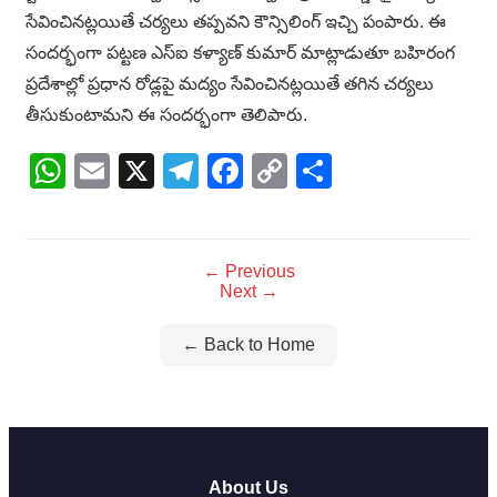
సేవించినట్లయితే చర్యలు తప్పవని కౌన్సిలింగ్ ఇచ్చి పంపారు. ఈ
సందర్భంగా పట్టణ ఎస్ఐ కళ్యాణ్ కుమార్ మాట్లాడుతూ బహిరంగ
ప్రదేశాల్లో ప్రధాన రోడ్లపై మద్యం సేవించినట్లయితే తగిన చర్యలు
తీసుకుంటామని ఈ సందర్భంగా తెలిపారు.
WhatsApp
Email
X
Telegram
Facebook
Copy
Share
Link
← Previous
Next →
← Back to Home
About Us