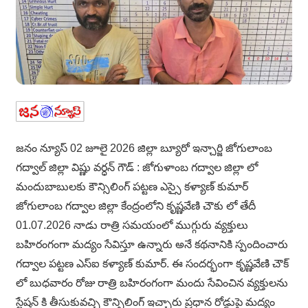
జనం న్యూస్ 02 జూలై 2026 జిల్లా బ్యూరో ఇన్చార్జి జోగులాంబ
గద్వాల్ జిల్లా విష్ణు వర్ధన్ గౌడ్ : జోగుళాంబ గద్వాల జిల్లా లో
మందుబాబులకు కౌన్సిలింగ్ పట్టణ ఎస్సై కళ్యాణ్ కుమార్
జోగులాంబ గద్వాల జిల్లా కేంద్రంలోని కృష్ణవేణి చౌకు లో తేదీ
01.07.2026 నాడు రాత్రి సమయంలో ముగ్గురు వ్యక్తులు
బహిరంగంగా మద్యం సేవిస్తూ ఉన్నారు అనే కథనానికి స్పందించారు
గద్వాల పట్టణ ఎస్ఐ కళ్యాణ్ కుమార్. ఈ సందర్భంగా కృష్ణవేణి చౌక్
లో బుధవారం రోజు రాత్రి బహిరంగంగా మందు సేవించిన వ్యక్తులను
స్టేషన్ కి తీసుకువచ్చి కౌన్సిలింగ్ ఇచ్చారు ప్రధాన రోడ్డుపై మద్యం