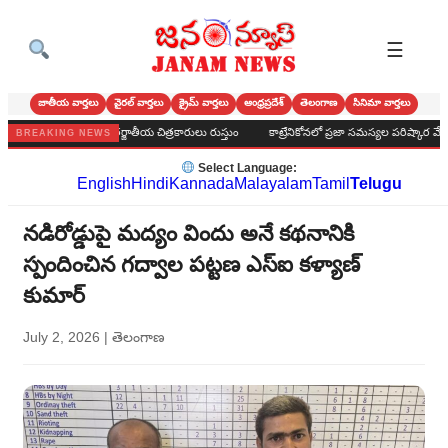
☰
జాతీయ వార్తలు
వైరల్ వార్తలు
క్రైమ్ వార్తలు
ఆంధ్రప్రదేశ్
తెలంగాణ
సినిమా వార్తలు
ద్యం' బోనం --అంతర్జాతీయ చిత్రకారులు రుస్తుం
కాట్రేనికోనలో ప్రజా సమస్యల పరిష్కార వేదిక
BREAKING NEWS
Select Language:
English
Hindi
Kannada
Malayalam
Tamil
Telugu
నడిరోడ్డుపై మద్యం విందు అనే కథనానికి
స్పందించిన గద్వాల పట్టణ ఎస్ఐ కళ్యాణ్
కుమార్
July 2, 2026
|
తెలంగాణ