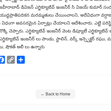
 జహీరాబాద్ డివిజన్ ఎగ్జిక్యూటివ్ ఇంజనీర్ సి విజయ్ కుమార్ సం
ుద్ధప్రాతిపదికన మరమ్మతులు చేయించాలని, అదేవిధంగా వర్షాకాలాన్
విధంగా అవసరమైన ఏర్పాట్లు చేయాలని ఆదేశించారు. ఎట్టి పరిస్థి
్కి చెప్పారు. ఎగ్జిక్యూటివ్ ఇంజనీర్ వెంట డిప్యూటీ ఎగ్జిక్యూటివ్ 
్ ఎగ్జిక్యూటివ్ ఇంజనీర్ లు పాండు, స్టాలిన్, వర్క్ ఇన్స్పెక్టర్ ర
టు, షౌకత్ అలీ లు ఉన్నారు
p
elegram
Facebook
Copy
Share
Link
← Back to Home