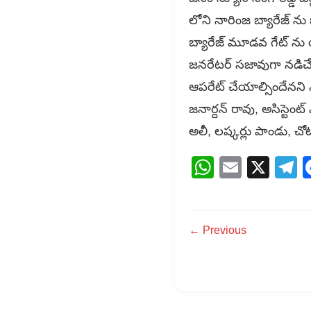
లోని నారింజ బ్యారేజ్ ను
బ్యారేజ్ మూడవ గేట్ ను య
జనరేటర్ సజావుగా నడిచే 
ఆపరేట్ చేయాల్సిందేనని నొక
జనార్దన్ రావు, అసిస్టెంట
అలీ, లష్కర్లు పాండు, చో
WhatsAp
Email
X
T
← Previous