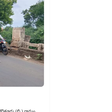
ొత్తూరు (బి ) గ్రామం