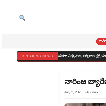
జాతీ
రాష్ట్ర అధికారిక వేడుకగా నిర్వహణ, అగ్నికుల క్షత్రియలకు దక్కిన గౌరవం
BREAKING NEWS
నారింజ బ్యారే
July 2, 2026
|
తెలంగాణ