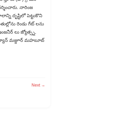
దర్శించారు. నారింజ
ని దృష్టిలో పెట్టుకొని
తుల్లోను రెండు గేట్ లను
ఇంజనీర్ లు జ్యోత్స్న,
ఘు, మ్యాన్ మజ్దూర్ మహబూబ్
Next →