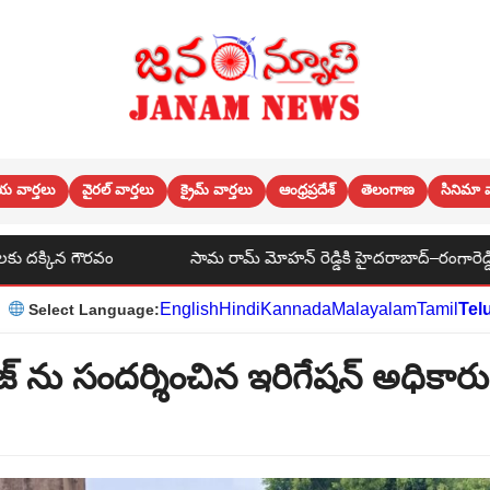
య వార్తలు
వైరల్ వార్తలు
క్రైమ్ వార్తలు
ఆంధ్రప్రదేశ్
తెలంగాణ
సినిమా వ
సామ రామ్ మోహన్ రెడ్డికి హైదరాబాద్–రంగారెడ్డి–మహబూబ్‌నగర్ పట్టభద్
English
Hindi
Kannada
Malayalam
Tamil
Tel
Select Language:
జ్ ను సందర్శించిన ఇరిగేషన్ అధికార