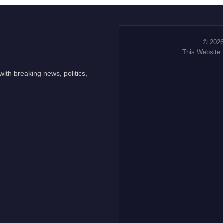
© 2026
This Website
ith breaking news, politics,