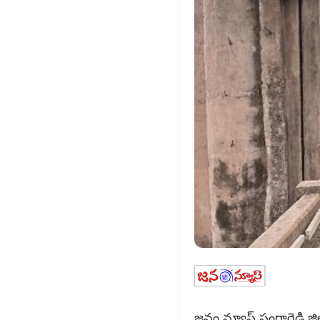
జనం న్యూస్ సంగారెడ్డి జి