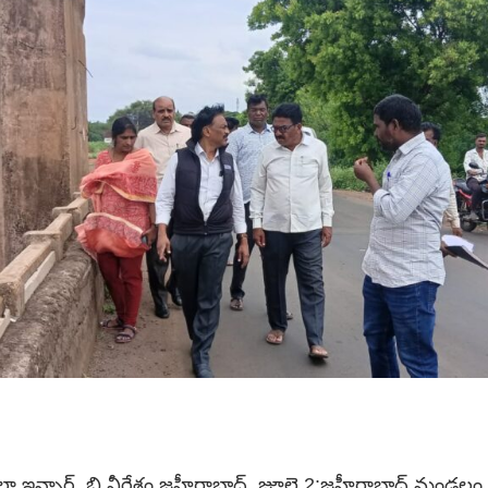
ల్లా ఇన్చార్జ్. బి వీరేశం జహీరాబాద్, జూలై 2:జహీరాబాద్ మండలం క