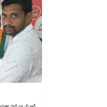
తా పార్టీ డా. బి.ఆర్.