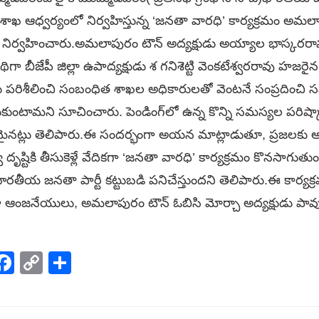
 శాఖ ఆధ్వర్యంలో నిర్వహిస్తున్న ‘జనతా వారధి’ కార్యక్రమం అమలాపు
 నిర్వహించారు.అమలాపురం టౌన్ అద్యక్షుడు అయ్యాల భాస్కరరావ
ిగా బీజేపీ జిల్లా ఉపాద్యక్షుడు శ గనిశెట్టి వెంకటేశ్వరరావు హజర
పరిశీలించి సంబంధిత శాఖల అధికారులతో వెంటనే సంప్రదించి సమ
ంటామని సూచించారు. పెండింగ్‌లో ఉన్న కొన్ని సమస్యల పరిష్కా
ంభమైనట్లు తెలిపారు.ఈ సందర్భంగా అయన మాట్లాడుతూ, ప్రజలక
ృష్టికి తీసుకెళ్లే వేదికగా ‘జనతా వారధి’ కార్యక్రమం కొనసాగుతుంద
ారతీయ జనతా పార్టీ కట్టుబడి పనిచేస్తుందని తెలిపారు.ఈ కార్య
 ఆంజనేయులు, అమలాపురం టౌన్ ఓబిసి మోర్చా అద్యక్షుడు పావ
p
elegram
Facebook
Copy
Share
Link