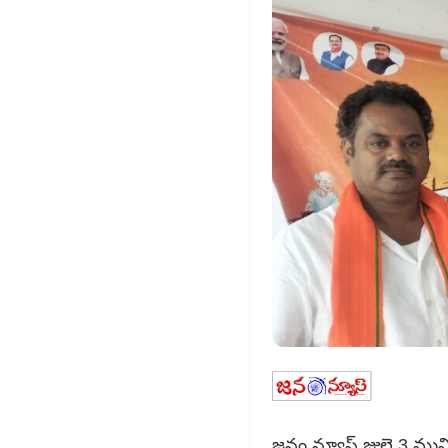
జనం న్యూస్ జులై 3 ముమ్మ