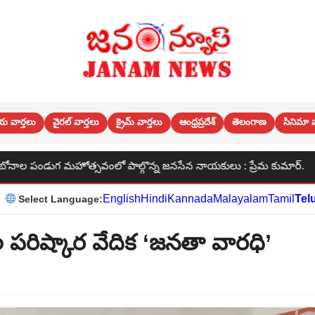
య వార్తలు
వైరల్ వార్తలు
క్రైమ్ వార్తలు
ఆంధ్రప్రదేశ్
తెలంగాణ
సినిమా వ
ో పాల్గొన్న జనసేన నాయకులు : ప్రేమ కుమార్.
శారద హైస్కూల
English
Hindi
Kannada
Malayalam
Tamil
Tel
Select Language:
 పరిష్కార వేదిక ‘జనతా వారధి’