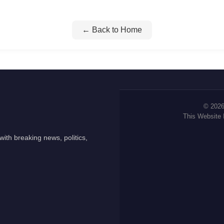
← Back to Home
© 2026
This Website
ith breaking news, politics,