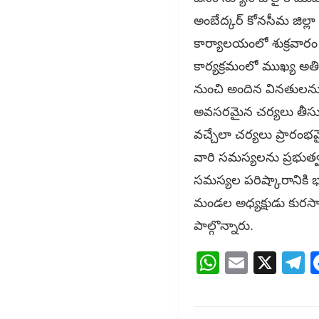
అంబేద్కర్ కోనసీమ జిల్లా
కార్యాలయంలో శుక్రవారం
కార్యక్రమంలో ముఖ్య అతిథ
నుంచి అందిన వినతులను 
అవసరమైన చర్యలు తీసుకు
వచ్చేలా చర్యలు ప్రార
వారి సమస్యలను ప్రభుత్వ ద
సమస్యల పరిష్కారానికి భ
మండల అధ్యక్షుడు కురసా
పాల్గొన్నారు.
WhatsAp
Email
X
T