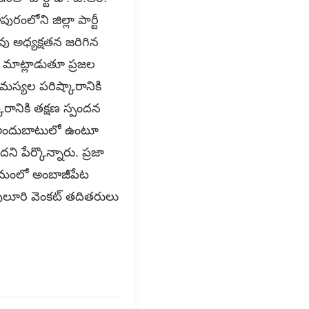
రంలోని జిల్లా పార్టీ
ు అధ్యక్షతన జరిగిన
ైన మాట్లాడుతూ ప్రజల
స్యల పరిష్కారానికి
రానికి తక్షణ స్పందన
ు అందుబాటులో ఉంటూ
ని పేర్కొన్నారు. ప్రజా
క్రమంలో అంబాజీపేట
ులూరి వెంకట్ తదితరులు