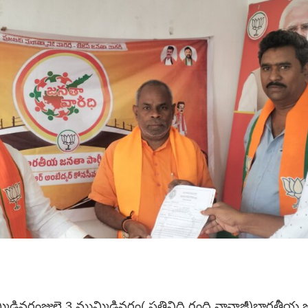
ిడివరంజులై 3 ముమ్మిడివరం( ప్రతినిధి గ్రంధి నానాజీ)భారతీయ జన