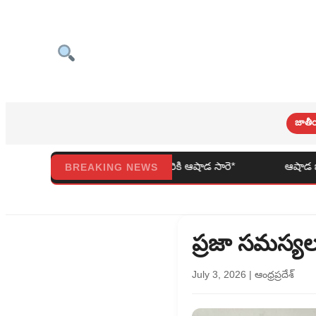
జాతీ
్లి మ్మ అమ్మవారికి ఆషాడ సారె*
ఆషాడ బోనాల పండుగ మహోత్సవంల
BREAKING NEWS
ప్రజా సమస్యల
July 3, 2026
|
ఆంధ్రప్రదేశ్