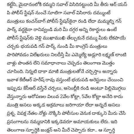
కట్టేసి, మైదానంలోకి రమ్మని సవాల్ విసిరినట్టుంది మీ తీరు ఆర్ యస్
పి పోలీస్ స్టేషన్ నుంచే సూటిగా సవాల్ విసిరారు దమ్ముంటే
మంత్రులు కంచన్‌బాగ్ పోలీస్ స్టేషన్‌కైనా రండి లేదా మమ్మల్ని గన్
పార్క్ వద్దకైనా రానివ్వండి మరి మీ దగ్గర అన్ని రికార్డులు ఉంటే
పోలీస్ స్టేషన్‌కు వెళ్లి ముఖాముఖి తేల్చుకునే దమ్ము మీకు లేకపాయే
చర్చకు భయపడి గన్ పార్క్ నుండి మీ కాంగ్రెస్ మంత్రులు
పారిపోవడం విలేఖరులు నిలదీస్తే మీ ఎమ్మెల్యే అడ్లూరి లక్ష్మణ్ లాంటి
వాళ్లు పొంతన లేని సమాధానాలు చెప్పడం తెలంగాణ మొత్తం
చూసింది. నిన్నటి దాకా మాజీ మంత్రులతోనే చర్చిస్తాం అన్నారు
ఇవాళ కేటీఆర్ హరీష్ రావు వస్తుంటే భయపడి అరెస్టులు చేయించి
ఇప్పుడు కేసీఆర్ వస్తేనే చర్చలు, అసెంబ్లీకి రండి అంటూ పిల్లిమొగ్గలు
వేస్తున్నారు ఆరోపణల విలువ 2వేల కోట్లా, 5వేల కోట్లా అనేది కాదు
మంత్రి అసలు అక్కడ అక్రమాలు జరిగాయా లేదా అన్నదే అసలు
ప్రశ్న. విపక్ష నేతల నోళ్లు నొక్కేసి పోలీసుల వెనుక దాక్కుని మీరు చేసే
ప్రసంగాలను నమ్మడానికి ఇక్కడెవరూ అమాయకులు లేరు. ఇది
తెలంగాణ స్ఫూర్తికి జంక్షన్ అని మీరే చెప్పారు కదా.. ఆ స్ఫూర్తి