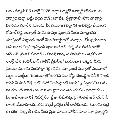
జనం న్యూస్ 03 జూలై 2026 జిల్లా బ్యూరో ఇన్చార్జి జోగులాంబ
గద్వాల్ జిల్లా విష్ణు వర్ధన్ గౌడ్ : జూపల్లి కృష్ణారావు పూటకో పార్టీ
మారడం మానేసి ముందు మీ నియోజకవర్గానికి అభివృద్ధి చేయండి
గోపాల్ రెడ్డి ఆల్వాల్ పాడు పొన్నం ప్రభాకర్ మీరు మాట్లాడేది
చూస్తుంటే ఎట్లుంది అంటే మేం రికార్డులతో వచ్చాం.. తేల్చుకుందాం
అని అంత బిల్డప్ ఇచ్చింది ఇదా అవతలి పక్క మా లీడర్ డాక్టర్
ఆర్.ఎస్. ప్రవీణ్ కుమార్ ని హరీష్ రావు ని పోలీసులు అక్రమంగా
అరెస్ట్ చేసి కంచన్‌బాగ్ పోలీస్ స్టేషన్‌లో బంధించాక ఇక్కడ మీరు
మైకుల ముందు సింహాల్లా గర్జించడం చూస్తుంటే నవ్వాలో ఏడవాలో
అర్థం కావట్లేదు గురుకులాల్లో జరిగిన వేల కోట్ల టెండర్ల అవినీతిని ఆర్
యస్ పి సార్ లెక్కలతో సహా నిలదీస్తుంటే ఆయన్ని పట్టుకుని తాడు
బొంగరం లేనివాడు అంటూ మీ స్థాయిని తగ్గించుకుని మాట్లాడటం
మీ అహంకారానికి నిదర్శనం. ప్రజా సమస్యలపై గొంతెత్తే ఆర్ యస్ పి
లాంటి మేధావులను ఎదుర్కొనే ధైర్యం లేకే పోలీసులను ముందు పెట్టి
ఈ దొంగ దెబ్బ తీశారు. మీది ప్రజా పాలన పోలీస్ పాలననా ప్రత్యర్థిని