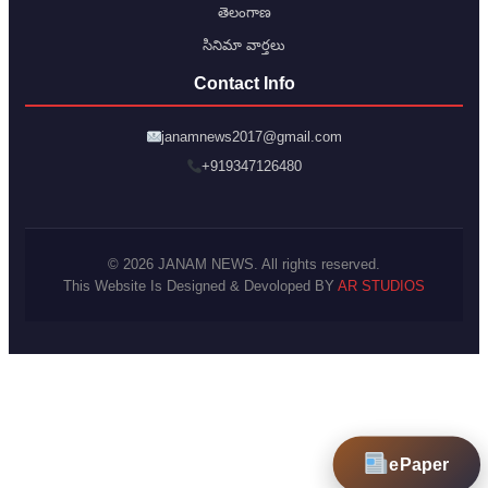
తెలంగాణ
సినిమా వార్తలు
Contact Info
janamnews2017@gmail.com
+919347126480
© 2026 JANAM NEWS. All rights reserved.
This Website Is Designed & Devoloped BY
AR STUDIOS
ePaper