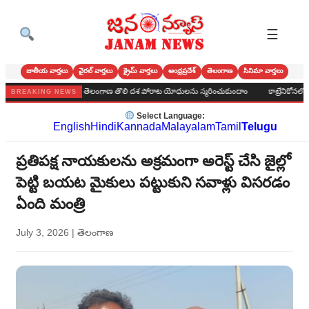
☰
జాతీయ వార్తలు
వైరల్ వార్తలు
క్రైమ్ వార్తలు
ఆంధ్రప్రదేశ్
తెలంగాణ
సినిమా వార్తలు
క ఉద్యమ కారులు తెలంగాణ తొలి దశ పోరాట యోధులను స్మరించుకుందాం
కాట్రేనికోనలో బీజేపీ మం
BREAKING NEWS
Select Language:
English
Hindi
Kannada
Malayalam
Tamil
Telugu
ప్రతిపక్ష నాయకులను అక్రమంగా అరెస్ట్ చేసి జైల్లో
పెట్టి బయట మైకులు పట్టుకుని సవాళ్లు విసరడం
ఏంది మంత్రి
July 3, 2026
|
తెలంగాణ