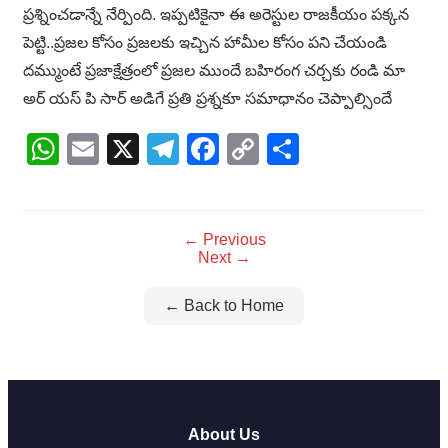
ప్రశ్నించడాన్నే నేర్పింది. ఇప్పటికైనా ఈ అరెస్టుల రాజకీయం పక్కన
పెట్టి..ప్రజల కోసం ప్రజలకు ఇచ్చిన హామీల కోసం పని చేయండి
దమ్ముంటే ప్రజాక్షేత్రంలో ప్రజల ముందే బహిరంగ చర్చకు రండి మా
అర్ యస్ పి సార్ అడిగే ప్రతి ప్రశ్నకూ సమాధానం చెప్పాల్సిందే
WhatsApp
Email
X
Telegram
Facebook
Copy
Share
Link
← Previous
Next →
← Back to Home
About Us