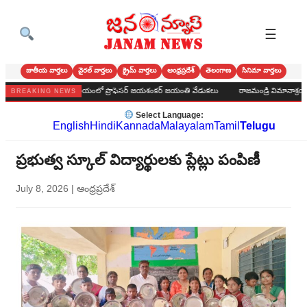
☰
జాతీయ వార్తలు
వైరల్ వార్తలు
క్రైమ్ వార్తలు
ఆంధ్రప్రదేశ్
తెలంగాణ
సినిమా వార్తలు
పురపాలక కార్యాలయంలో ప్రొఫెసర్ జయశంకర్ జయంతి వేడుకలు
రాజమండ్రి విమానాశ్రయంలో పూసర్
BREAKING NEWS
Select Language:
English
Hindi
Kannada
Malayalam
Tamil
Telugu
ప్రభుత్వ స్కూల్ విద్యార్థులకు ప్లేట్లు పంపిణీ
July 8, 2026
|
ఆంధ్రప్రదేశ్