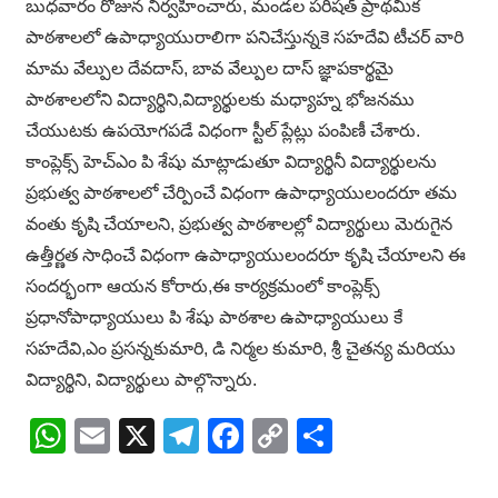
బుధవారం రోజున నిర్వహించారు, మండల పరిషత్ ప్రాథమిక
పాఠశాలలో ఉపాధ్యాయురాలిగా పనిచేస్తున్నకె సహదేవి టీచర్ వారి
మామ వేల్పుల దేవదాస్, బావ వేల్పుల దాస్ జ్ఞాపకార్థమై
పాఠశాలలోని విద్యార్థిని,విద్యార్థులకు మధ్యాహ్న భోజనము
చేయుటకు ఉపయోగపడే విధంగా స్టీల్ ప్లేట్లు పంపిణీ చేశారు.
కాంప్లెక్స్ హెచ్ఎం పి శేషు మాట్లాడుతూ విద్యార్థినీ విద్యార్థులను
ప్రభుత్వ పాఠశాలలో చేర్పించే విధంగా ఉపాధ్యాయులందరూ తమ
వంతు కృషి చేయాలని, ప్రభుత్వ పాఠశాలల్లో విద్యార్థులు మెరుగైన
ఉత్తీర్ణత సాధించే విధంగా ఉపాధ్యాయులందరూ కృషి చేయాలని ఈ
సందర్భంగా ఆయన కోరారు,ఈ కార్యక్రమంలో కాంప్లెక్స్
ప్రధానోపాధ్యాయులు పి శేషు పాఠశాల ఉపాధ్యాయులు కే
సహదేవి,ఎం ప్రసన్నకుమారి, డి నిర్మల కుమారి, శ్రీ చైతన్య మరియు
విద్యార్థిని, విద్యార్థులు పాల్గొన్నారు.
WhatsApp
Email
X
Telegram
Facebook
Copy
Share
Link