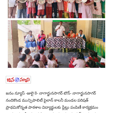
జనం న్యూస్ -జులై 8- నాగార్జునసాగర్ టౌన్- నాగార్జునసాగర్
నందికొండ మున్సిపాలిటీ పైలాన్ కాలనీ మండల పరిషత్
ప్రాథమికోన్నత పాఠశాల విద్యార్థులకు ప్లేట్లు పంపిణీ కార్యక్రమం