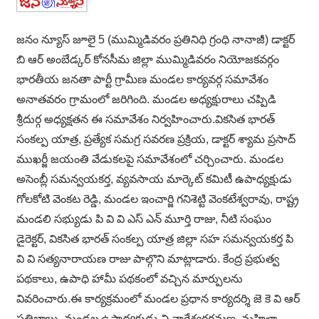
జనం న్యూస్ జూలై 5 (ముమ్మిడివరం ప్రతినిధి గ్రంధి నానాజీ) డాక్టర్
బి ఆర్ అంబేడ్కర్ కోనసీమ జిల్లా ముమ్మిడివరం నియోజకవర్గం
భారతీయ జనతా పార్టీ గ్రామీణ మండల కార్యవర్గ సమావేశం
అనాతవరం గ్రామంలో జరిగింది. మండల అధ్యక్షురాలు చప్పిడి
శ్రీదుర్గ అధ్యక్షతన ఈ సమావేశం నిర్వహించారు.వికసిత భారత్
సంకల్ప యాత్ర, ప్రత్యేక సమగ్ర సవరణ ప్రక్రియ, డాక్టర్ శ్యామ ప్రసాద్
ముఖర్జీ జయంతి వేడుకలపై సమావేశంలో చర్చించారు. మండల
అసెంబ్లీ సమన్వయకర్త, వ్యవసాయ మార్కెట్ కమిటీ ఉపాధ్యక్షుడు
గోలకోటి వెంకట రెడ్డి, మండల ఇంచార్జి గనిశెట్టి వెంకటేశ్వరావు, రాష్ట్ర
మండలి సభ్యుడు పి వి వి ఎస్ ఎన్ మూర్తి రాజు, నీటి సంఘం
డైరెక్టర్, వికసిత భారత్ సంకల్ప యాత్ర జిల్లా సహ సమన్వయకర్త పి
వి వి సత్యనారాయణ రాజు పాల్గొని మాట్లాడారు. కేంద్ర ప్రభుత్వ
పథకాలు, ఉపాధి హామీ పథకంలో వచ్చిన మార్పులను
వివరించారు.ఈ కార్యక్రమంలో మండల ప్రధాన కార్యదర్శి జె కె వి ఆర్
సత్తిబాబు, మండల ఉపాధ్యక్షుడు వి నాగేశ్వరరమణ, మహిళా