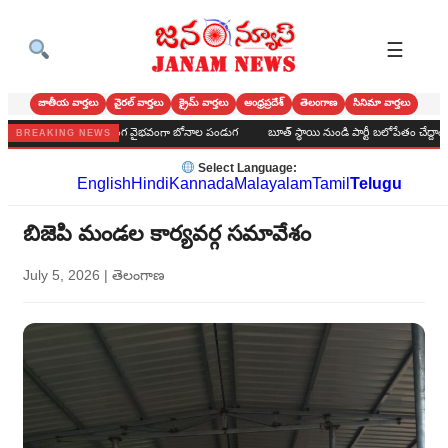
☰
జాతీయ వార్తలు
వైరల్ వార్తలు
క్రైమ్ వార్తలు
ఆంధ్రప్రదేశ్
తెలంగాణ
సినిమా వార్తలు
 హైస్కూల్‌లో అంగరంగ వైభవంగా బోనాల పండుగ
బూత్ స్థాయి నుండి పార్టీ బలోపేతం చేద్దాం : అలవరం బ
BREAKING NEWS
Select Language:
English
Hindi
Kannada
Malayalam
Tamil
Telugu
బిజెపి మండల కార్యవర్గ సమావేశం
July 5, 2026
|
తెలంగాణ