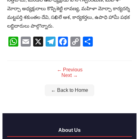
మోర్చా అధ్యక్షురాలు కొప్పిశెట్టి లావణ్య, మహిళా మోర్చా కార్యదర్శి
మట్టపర్తి శకుంతల దేవి, సఖిలే ఆశ, కార్యకర్తలు, ఉపాధి హామీ పథక
లబ్దిదారులు పాల్గొన్నారు.
WhatsApp
Email
X
Telegram
Facebook
Copy
Share
Link
← Previous
Next →
← Back to Home
About Us