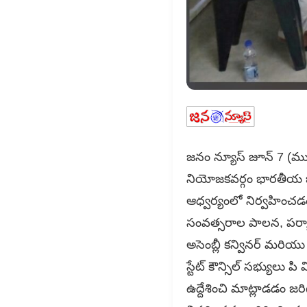
జనం న్యూస్ జూన్ 7 (ముమ్మ
నియోజకవర్గం భారతీయ జనత
ఆధ్వర్యంలో నిర్వహించడం 
సంవత్సరాల పాలన, పర్యా
అసెంబ్లీ కన్వినర్ మరియు మ
స్టేట్ కౌన్సిల్ సభ్యులు 
ఉద్దేశించి మాట్లాడడం జరిగ