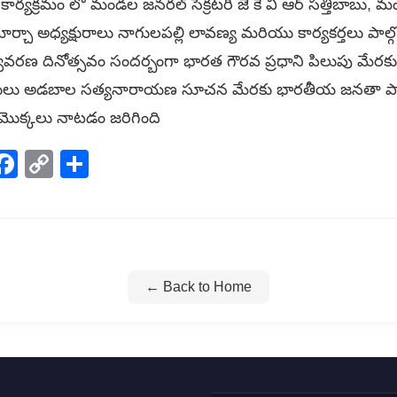
కార్యక్రమం లో మండల జనరల్ సెక్రటరీ జె కె వి ఆర్ సత్తిబాబు, 
ోర్చా అధ్యక్షురాలు నాగులపల్లి లావణ్య మరియు కార్యకర్తలు పాల్
 దినోత్సవం సందర్బంగా భారత గౌరవ ప్రధాని పిలుపు మేరకు రాష్ట్ర
్యక్షులు అడబాల సత్యనారాయణ సూచన మేరకు భారతీయ జనతా పార్
 మొక్కలు నాటడం జరిగింది
p
elegram
Facebook
Copy
Share
Link
← Back to Home