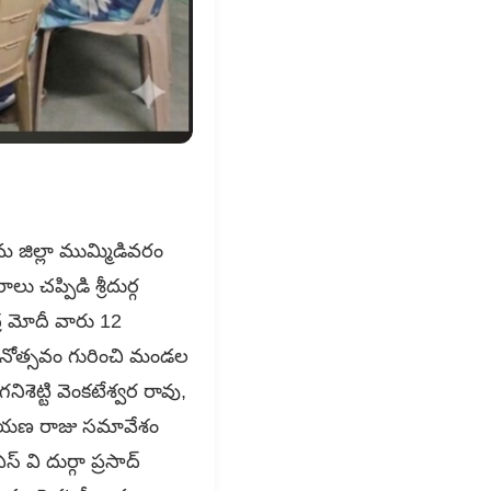
ీమ జిల్లా ముమ్మిడివరం
చప్పిడి శ్రీదుర్గ
్ర మోదీ వారు 12
ినోత్సవం గురించి మండల
నిశెట్టి వెంకటేశ్వర రావు,
యనారాయణ రాజు సమావేశం
్ వి దుర్గా ప్రసాద్