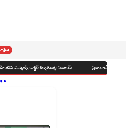
ార్తలు
 సంజయ్
ప్రజావాణి ఫలితం: నిషేధిత జాబితా నుండి భూమి తొలగింప
ugu