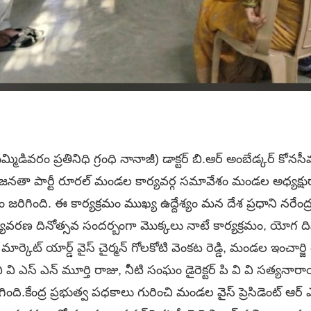
ిడివరం ప్రతినిధి గ్రంధి నానాజీ) డాక్టర్ బి.ఆర్ అంబేడ్కర్ కోనస
ా పార్టీ రూరల్ మండల కార్యవర్గ సమావేశం మండల అధ్యక్షురాలు 
జరిగింది. ఈ కార్యక్రమం ముఖ్య ఉద్దేశ్యం మన దేశ ప్రధాని నరేంద
వరణ దినోత్సవ సందర్బంగా మొక్కలు నాటే కార్యక్రమం, యోగ ద
ార్కెట్ యార్డ్ వైస్ చైర్మన్ గోలకోటి వెంకట రెడ్డి, మండల ఇంచార్జి గ
పి వి వి ఎస్ ఎన్ మూర్తి రాజు, నీటి సంఘం డైరెక్టర్ పి వి వి సత్
ింది.కేంద్ర ప్రభుత్వ పధకాలు గురించి మండల వైస్ ప్రెసిడెంట్ ఆర్ ఎస