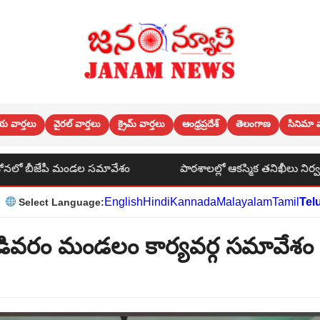
య వార్తలు
వైరల్ వార్తలు
క్రైమ్ వార్తలు
ఆంధ్రప్రదేశ్
తెలంగాణ
సినిమా వ
పాఠశాలల్లో ఆకస్మిక తనిఖీలు నిర్వహించిన ఎమ్మెల్యే డాక్టర్ కల్వకుంట్ల
English
Hindi
Kannada
Malayalam
Tamil
Tel
Select Language:
ిడివరం మండలం కార్యవర్గ సమావేశం