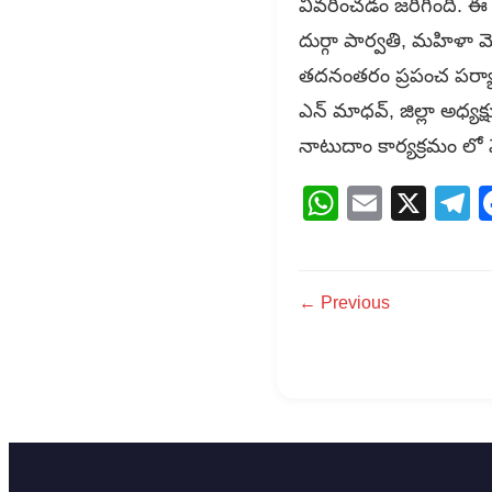
వివరించడం జరిగింది. ఈ 
దుర్గా పార్వతి, మహిళా మ
తదనంతరం ప్రపంచ పర్యావరణ
ఎన్ మాధవ్, జిల్లా అధ
నాటుదాం కార్యక్రమం లో
WhatsAp
Email
X
T
← Previous