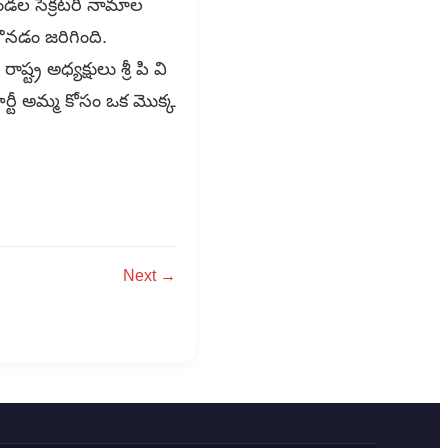
మండల సెక్రటరీ నామాల
గొనడం జరిగింది.
 అధ్యక్షులు శ్రీ పి వి
టీ అమ్మ కోసం ఒక మొక్క
Next →