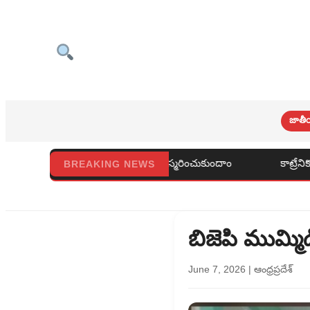
జాతీ
ను స్మరించుకుందాం
కాట్రేనికోనలో బీజేపీ మండల సమావేశం
BREAKING NEWS
బిజెపి ముమ్మ
June 7, 2026
|
ఆంధ్రప్రదేశ్