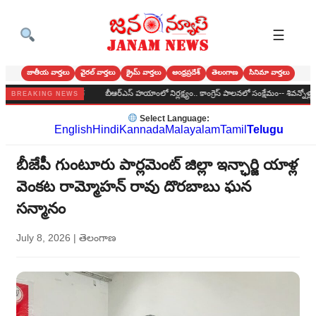
☰
జాతీయ వార్తలు
వైరల్ వార్తలు
క్రైమ్ వార్తలు
ఆంధ్రప్రదేశ్
తెలంగాణ
సినిమా వార్తలు
నంగా బోనాల పండుగ
బీఆర్‌ఎస్‌ హయాంలో నిర్లక్ష్యం.. కాంగ్రెస్‌ పాలనలో సంక్షేమం-- శివన్నోళ్ల శివకుమ
BREAKING NEWS
Select Language:
English
Hindi
Kannada
Malayalam
Tamil
Telugu
బీజేపీ గుంటూరు పార్లమెంట్ జిల్లా ఇన్ఛార్జి యాళ్ల
వెంకట రామ్మోహన్ రావు దొరబాబు ఘన
సన్మానం
July 8, 2026
|
తెలంగాణ