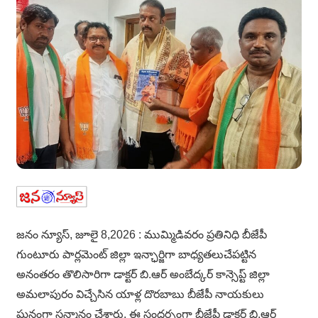
జనం న్యూస్, జూలై 8,2026 : ముమ్మిడివరం ప్రతినిధి బీజేపీ
గుంటూరు పార్లమెంట్ జిల్లా ఇన్ఛార్జిగా బాధ్యతలుచేపట్టిన
అనంతరం తొలిసారిగా డాక్టర్ బి.ఆర్ అంబేద్కర్ కాన్సెప్ట్ జిల్లా
అమలాపురం విచ్చేసిన యాళ్ల దొరబాబు బీజేపీ నాయకులు
ఘనంగా సన్మానం చేశారు. ఈ సందర్భంగా బీజేపీ డాక్టర్ బి.ఆర్