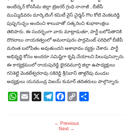
అంబేద్కర్ కోనసీమ జిల్లా ట్రెజరర్ గ్రంధి నానాజీ , బీజేపీ
ముమ్మిడివరం మార్కెటింగ్ కమిటీ వైస్ చైర్మన్ గొల కోటి వెంకటరెడ్డి
పుష్పగుచ్ఛం అందించి శాలువాతో సత్కరించి శుభాకాంక్షలు
తెలిపారు. ఈ సందర్భంగా వారు మాట్లాడుతూ, పార్టీ బలోపేతానికి
దొరబాబు నాయకత్వంలో అమలాపురం పార్లమెంట్ పరిధిలో బీజేపీ
మరింత బలోపేతం అవుతుందని ఆశాభావం వ్యక్తం చేశారు. పార్టీ
అభివృద్ధి కోసం అందరూ సమిష్టిగా కృషి చేయాలని పిలుపునిచ్చారు.
ఈ కార్యక్రమంలో రాయపురెడ్డి భైరవమూర్తి జిల్లా ఉపాధ్యక్షులు
గనిశెట్టి వెంకటేశ్వరరావు సకిరెడ్డి శ్రీనివాస్ తాళ్లరేవు మండల
అధ్యక్షులు యనమండ్ర విజయ్ కుమార్ తదితరులు పాల్గొన్నారు
WhatsApp
Email
X
Telegram
Facebook
Copy
Share
Link
← Previous
Next →