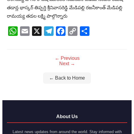
తడాన్ల భాస్కర్ తిప్పర్తి శ్రీనివాసరెడ్డి మేడిపల్లి రజనీకాంత్ మేడిపల్లి
రామయ్య తడల లక్ష్మి పాల్గొన్నారు
WhatsApp
Email
X
Telegram
Facebook
Copy
Share
Link
← Previous
Next →
← Back to Home
About Us
Latest news updates from around the world. Stay informed with