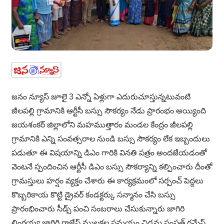
జనం న్యూస్ జూలై 3 ఎన్నో ఏళ్లుగా ఎదురుచూస్తున్నటువంటి
జీలపల్లి గ్రామానికి ఆర్టీసీ బస్సు సౌకర్యం నేడు ప్రారంభం అయ్యింది
జయశంకర్ జిల్లాలోని మహముత్తారం మండల కేంద్రం జీలపల్లి
గ్రామానికి ఎన్ని సంవత్సరాల నుండి బస్సు సౌకర్యం లేక ఇబ్బందులు
పడుతూ ఈ విషయాన్ని డిఎం గారికి వినతి పత్రం అందజేయడంతో
వెంటనే స్పందించిన ఆర్టీసీ డిఎం బస్సు సౌకర్యాన్ని కల్పించారు దీంతో
గ్రామస్తులు హర్షం వ్యక్తం చేశారు ఈ కార్యక్రమంలో సర్పంచ్ పెద్దలు
కొబ్బరికాయ కొట్టి డ్రైవర్ కండక్టర్కు సన్మానం చేసి బస్సు
ప్రారంభించారు సీడ్స్ పంచి సంబరాలు చేసుకున్నారు జాగిరి
లింగయ్య జాగిరి రాజేష్ ములకల సమయం చిడమ సంపత్ రమేష్