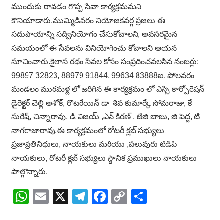
ముందుకు రావడం గొప్ప సేవా కార్యక్రమమని
కొనియాడారు.ముమ్మిడివరం నియోజకవర్గ ప్రజలు ఈ
సదుపాయాన్ని సద్వినియోగం చేసుకోవాలని, అవసరమైన
సమయంలో ఈ సేవలను వినియోగించు కోవాలని ఆయన
సూచించారు.కైలాస రథం సేవల కోసం సంప్రదించవలసిన నంబర్లు:
99897 32823, 88979 91844, 99634 83888ఐ. పోలవరం
మండలం మురమళ్ల లో జరిగిన ఈ కార్యక్రమం లో ఎస్సి కార్పోరెషన్
డైరెక్టర్ చెల్లి అశోక్, రొటరేయిన్ డా. శివ కుమార్కే సోమరాజు, కే
సురేష్, చిన్నారావు, డి విజయ్ ,ఎన్ కిరణ్ , జేజి బాబు, జి పెద్ద, టి
నాగరాజారావు,ఈ కార్యక్రమంలో రోటరీ క్లబ్ సభ్యులు,
ప్రజాప్రతినిధులు, నాయకులు మరియు ,పలువురు టిడిపి
నాయకులు, రోటరీ క్లబ్ సభ్యులు స్థానిక ప్రముఖులు నాయకులు
పాల్గొన్నారు.
WhatsApp
Email
X
Telegram
Facebook
Copy
Share
Link