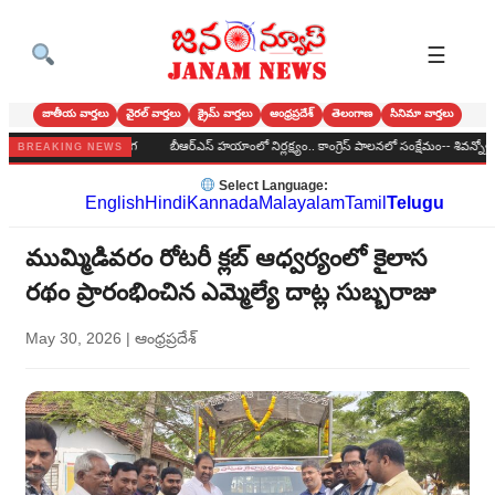
☰
జాతీయ వార్తలు
వైరల్ వార్తలు
క్రైమ్ వార్తలు
ఆంధ్రప్రదేశ్
తెలంగాణ
సినిమా వార్తలు
ఘనంగా బోనాల పండుగ
బీఆర్‌ఎస్‌ హయాంలో నిర్లక్ష్యం.. కాంగ్రెస్‌ పాలనలో సంక్షేమం-- శివన్నోళ్ల శివక
BREAKING NEWS
Select Language:
English
Hindi
Kannada
Malayalam
Tamil
Telugu
ముమ్మిడివరం రోటరీ క్లబ్ ఆధ్వర్యంలో కైలాస
రథం ప్రారంభించిన ఎమ్మెల్యే దాట్ల సుబ్బరాజు
May 30, 2026
|
ఆంధ్రప్రదేశ్