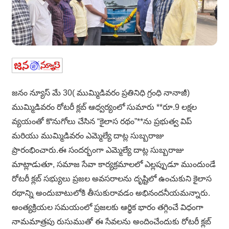
జనం న్యూస్ మే 30( ముమ్మిడివరం ప్రతినిధి గ్రంధి నానాజీ)
ముమ్మిడివరం రోటరీ క్లబ్ ఆధ్వర్యంలో సుమారు **రూ.9 లక్షల
వ్యయంతో కొనుగోలు చేసిన “కైలాస రథం”**ను ప్రభుత్వ విప్
మరియు ముమ్మిడివరం ఎమ్మెల్యే దాట్ల సుబ్బరాజు
ప్రారంభించారు.ఈ సందర్భంగా ఎమ్మెల్యే దాట్ల సుబ్బరాజు
మాట్లాడుతూ, సమాజ సేవా కార్యక్రమాలలో ఎల్లప్పుడూ ముందుండే
రోటరీ క్లబ్ సభ్యులు ప్రజల అవసరాలను దృష్టిలో ఉంచుకుని కైలాస
రథాన్ని అందుబాటులోకి తీసుకురావడం అభినందనీయమన్నారు.
అంత్యక్రియల సమయంలో ప్రజలకు ఆర్థిక భారం తగ్గించే విధంగా
నామమాత్రపు రుసుముతో ఈ సేవలను అందించేందుకు రోటరీ క్లబ్