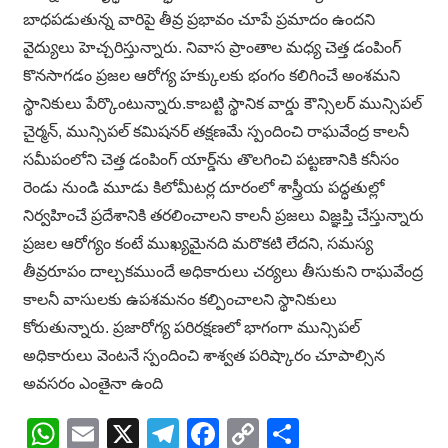
బాధపడుతున్న వారిపై తీవ్ర ప్రభావం చూపే ప్రమాదం ఉందని
వైద్యులు హెచ్చరిస్తున్నారు. నివాస ప్రాంతాల మధ్య చెత్త డంపింగ్
కొనసాగడం ప్రజల ఆరోగ్య హక్కులకు భంగం కలిగించే అంశమని
స్థానికులు పేర్కొంటున్నారు.కాబట్టి స్థానిక వార్డు కౌన్సిలర్ మున్సిపల్
చైర్మన్, మున్సిపల్ కమిషనర్ తక్షణమే స్పందించి రాఘవేంద్ర కాలనీ
సమీపంలోని చెత్త డంపింగ్ యార్డ్‌ను తొలగించి పట్టణానికి కనీసం
రెండు నుండి మూడు కిలోమీటర్ల దూరంలో శాస్త్రీయ పద్ధతుల్లో
నిర్వహించే ప్రదేశానికి తరలించాలని కాలనీ ప్రజలు విజ్ఞప్తి చేస్తున్నారు
ప్రజల ఆరోగ్యం కంటే ముఖ్యమైనది మరొకటి లేదని, సమస్య
తీవ్రరూపం దాల్చకముందే అధికారులు చర్యలు తీసుకుని రాఘవేంద్ర
కాలనీ వాసులకు ఉపశమనం కల్పించాలని స్థానికులు
కోరుతున్నారు. ప్రజారోగ్య పరిరక్షణలో భాగంగా మున్సిపల్
అధికారులు వెంటనే స్పందించి శాశ్వత పరిష్కారం చూపాల్సిన
అవసరం ఎంతైనా ఉంది
WhatsApp
Email
X
Telegram
Facebook
Copy
Share