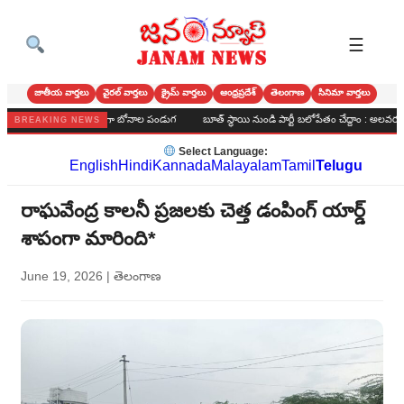
☰
జాతీయ వార్తలు
వైరల్ వార్తలు
క్రైమ్ వార్తలు
ఆంధ్రప్రదేశ్
తెలంగాణ
సినిమా వార్తలు
్‌లో అంగరంగ వైభవంగా బోనాల పండుగ
బూత్ స్థాయి నుండి పార్టీ బలోపేతం చేద్దాం : అలవరం బిజెపి సమ
BREAKING NEWS
Select Language:
English
Hindi
Kannada
Malayalam
Tamil
Telugu
రాఘవేంద్ర కాలనీ ప్రజలకు చెత్త డంపింగ్ యార్డ్
శాపంగా మారింది*
June 19, 2026
|
తెలంగాణ