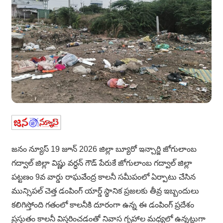
జనం న్యూస్ 19 జూన్ 2026 జిల్లా బ్యూరో ఇన్చార్జి జోగులాంబ
గద్వాల్ జిల్లా విష్ణు వర్ధన్ గౌడ్ పేరుకే జోగులాంబ గద్వాల్ జిల్లా
పట్టణం 9వ వార్డు రాఘవేంద్ర కాలనీ సమీపంలో ఏర్పాటు చేసిన
మున్సిపల్ చెత్త డంపింగ్ యార్డ్ స్థానిక ప్రజలకు తీవ్ర ఇబ్బందులు
కలిగిస్తోంది గతంలో కాలనీకి దూరంగా ఉన్న ఈ డంపింగ్ ప్రదేశం
ప్రస్తుతం కాలనీ విస్తరించడంతో నివాస గృహాల మధ్యలో ఉన్నట్లుగా