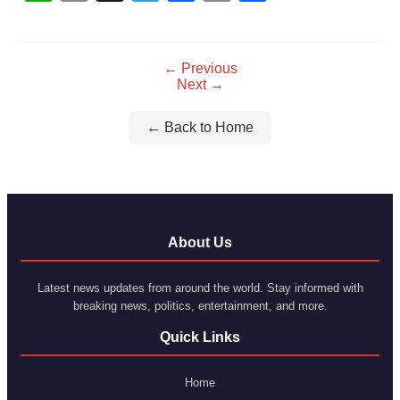
Link
← Previous
Next →
← Back to Home
About Us
Latest news updates from around the world. Stay informed with
breaking news, politics, entertainment, and more.
Quick Links
Home