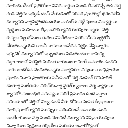
మారింది. దీంతో ప్రతిరోజూ వివిధ వార్డుల నుండి తీసుకొచ్చే తడి చెత్త
పొడి చెత్తను ఇక్కడే డంప్ చేయడంతో పరిసర ప్రాంతాల్లో భరించలేని
దుర్వాసన వ్యాపిస్తోందిఉదయం వాకింగ్‌కు వెళ్లే ప్రజలు విద్యార్థులు
వృద్ధులు మహిళలు తీవ్ర అసౌకర్యానికి గురవుతున్నారు. చెత్త
కుప్పల వల్ల దోమలు ఈగలు విపరీతంగా పెరిగి సమీప ఇళ్లలోకి
చేరుతున్నాయని కాలనీ వాసులు ఆవేదన వ్యక్తం చేస్తున్నారు.
ఇప్పటికే దుర్వాసనతో ఇబ్బందులు పడుతుండగా రానున్న
వర్షాకాలంలో పరిస్థితి మరింత దారుణంగా మారే అవకాశం ఉందని
వారు ఆందోళన చెందుతున్నారు.పర్యావరణ నిపుణుల అభిప్రాయం
ప్రకారం నివాస ప్రాంతాలకు సమీపంలో చెత్త డంపింగ్ కొనసాగితే
డెంగ్యూ మలేరియా చికున్‌గున్యా వైరల్ జ్వరాలు చర్మ వ్యాధులు,
శ్వాసకోశ సంబంధిత సమస్యలు పెరిగే ప్రమాదం ఉంది వర్షాల
సమయంలో చెత్తలో నిల్వ ఉండే నీరు దోమల పెంపక కేంద్రాలుగా
మారి ప్రజారోగ్యానికి ముప్పుగా పరిణమించే అవకాశం ఉంది
అంతేకాకుండా చెత్త నుండి వెలువడే దుర్వాసన విషవాయువులు
చిన్నారులు వృద్ధులు గర్భిణీలు మరియు అనారోగ్యంతో