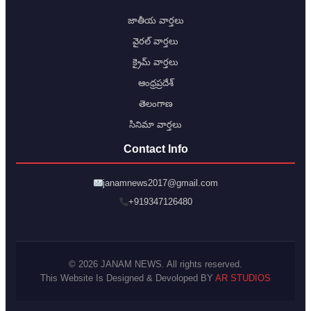
జాతీయ వార్తలు
వైరల్ వార్తలు
క్రైమ్ వార్తలు
ఆంధ్రప్రదేశ్
తెలంగాణ
సినిమా వార్తలు
Contact Info
janamnews2017@gmail.com
+919347126480
© 2026 JANAM NEWS. All rights reserved.
This Website Is Designed & Devoloped BY
AR STUDIOS