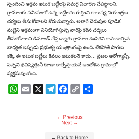
స్పందించి అక్రమ ఇటుక బట్టీలపై సమగ్ర విచారణ చేపట్టాలని,
గ్రామాలకు సమీపంలో ఉన్న బట్టీలను గుర్తించి కాలుష్య నియంత్రణ
చర్యలు తీసుకోవాలని కోరుతున్నారు. అలాగే చెరువుల పూడిక
మట్టిని అక్రమంగా వినియోగిస్తున్న వారిపై కఠిన చర్యలు
తీసుకోవాలని డిమాండ్ చేస్తున్నారు.గ్రామాల ఊపిరిని కాపాడాల్సిన
బాధ్యత ఇప్పుడు ప్రభుత్వ యంత్రాంగంపై ఉంది. లేకపోతే పొగలు
కక్కే ఈ ఇటుక బట్టీలు కేవలం ఇటుకలనే కాదు… ప్రజల ఆరోగ్యాన్నీ,
పచ్చని భవిష్యత్తునీ కూడా కాల్చేస్తాయనే ఆందోళన గ్రామాల్లో
వ్యక్తమవుతోంది.
WhatsApp
Email
X
Telegram
Facebook
Copy
Share
Link
← Previous
Next →
← Back to Home