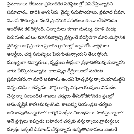
ప్రమాణాలు లేకుండా ప్రమాదకర పరిస్థితుల్లో పనిచేస్తున్నారని
సమాచారం. వారికి తాగునీరు, వైద్య సదుపాయాలు, ప్రమాద బీమా,
నివాస సౌకర్యాలు వంటి ప్రాథమిక వసతులు కూడా లేకపోవడం
ఆందోళన కలిగిస్తోంది. చిన్నారులు కూడా దుమ్ము, ధూళి మధ్య
పెరుగుతుండటం మానవత్వాన్ని ప్రశ్నించే పరిస్థితిగా మారింది.స్థానిక
వైద్యుల అభిప్రాయం ప్రకారం గ్రామాల్లో శ్వాసకోశ వ్యాధులు,
అలర్జీలు, చర్మ సమస్యలు పెరుగుతున్నాయని తెలుస్తోంది.
ముఖ్యంగా చిన్నారులు, వృద్ధులు తీవ్రంగా ప్రభావితమవుతున్నారని
వారు పేర్కొంటున్నారు. కాలుష్యం దీర్ఘకాలంలో మరింత
ప్రమాదకరంగా మారే అవకాశం ఉందని హెచ్చరిస్తున్నారు.భూమట్టిని
విచ్చలవిడిగా తవ్వడం, బొగ్గు కాల్చి విషవాయువులు విడుదల
చేస్తున్నా సంబంధిత శాఖలు చర్యలు తీసుకోకపోవడం ప్రజల్లో
అసంతృప్తికి కారణమవుతోంది. కాలుష్య నియంత్రణ చర్యలు
అమలవుతున్నాయా? కార్మిక సంక్షేమ నిబంధనలు పాటిస్తున్నారా?
అనే ప్రశ్నలు ఇప్పుడు బహిరంగ చర్చకు వస్తున్నాయి.గ్రామస్థులు
మాత్రం ఒక్కటే డిమాండ్ చేస్తున్నారు ఉన్నతాధికారులు వెంటనే