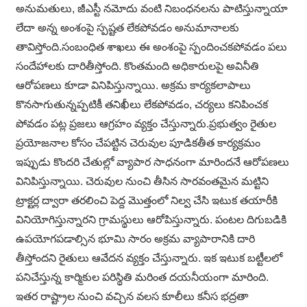
అనుమతులు, జీఎస్టీ నమోదు వంటి నిబంధనలను పాటిస్తున్నాయా
లేదా అన్న అంశంపై స్పష్టత లేకపోవడం అనుమానాలకు
తావిస్తోంది.సంబంధిత శాఖలు ఈ అంశంపై స్పందించకపోవడం పలు
సందేహాలకు దారితీస్తోంది. కొంతమంది అధికారులపై అవినీతి
ఆరోపణలు కూడా వినిపిస్తున్నాయి. అక్రమ కార్యకలాపాలు
కొనసాగుతున్నప్పటికీ తనిఖీలు లేకపోవడం, చర్యలు కనిపించక
పోవడం పట్ల ప్రజలు ఆగ్రహం వ్యక్తం చేస్తున్నారు.ప్రభుత్వం రైతుల
ప్రయోజనాల కోసం చేపట్టిన చెరువుల పూడికతీత కార్యక్రమం
ఇప్పుడు కొందరి చేతుల్లో వ్యాపార సాధనంగా మారిందనే ఆరోపణలు
వినిపిస్తున్నాయి. చెరువుల నుంచి తీసిన సారవంతమైన మట్టిని
ట్రాక్టర్ల ద్వారా తరలించి పెద్ద మొత్తంలో నిల్వ చేసి ఇటుక తయారీకి
వినియోగిస్తున్నారని గ్రామస్థులు ఆరోపిస్తున్నారు. పంటల దిగుబడికి
ఉపయోగపడాల్సిన భూమి సారం అక్రమ వ్యాపారానికి దారి
తీస్తోందని రైతులు ఆవేదన వ్యక్తం చేస్తున్నారు. ఇక ఇటుక బట్టీలలో
పనిచేస్తున్న కార్మికుల పరిస్థితి మరింత దయనీయంగా మారింది.
ఇతర రాష్ట్రాల నుంచి వచ్చిన వలస కూలీలు కనీస భద్రతా