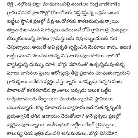
రెడ్డి : నల్గొండ జిల్లా మాడుగులపల్లి మండలం గండ్రవాణిగూడెం
గ్రామ పరిసర ప్రాంతాల్లో రోజురోజుకు విస్తరిస్తున్న అక్రమ ఇటుక
బట్టీలు స్థానిక ప్రజల్లో తీవ్ర ఆందోళనకు కారణమవుతున్నాయి.
తెల్లవారుజామున సూర్యుడు ఉదయించేలోపే గ్రామాలపై మబ్బుల్లా
కమ్ముకుంటున్న పొగలు గ్రామస్తులను తీవ్ర ఇబ్బందులకు గురి
చేస్తున్నాయి. అయితే అవి ప్రకృతి సృష్టించిన మేఘాలు కావు.. ఇటుక
బట్టీల నుంచి వెలువడుతున్న విషవాయువుల పొగలు. గాలిలో
వ్యాపిస్తున్న దుమ్ము, ధూళి, బొగ్గు దహనంతో ఉత్పన్నమవుతున్న
ఘాటు వాసనలు ప్రజల ఆరోగ్యంపై తీవ్ర ప్రభావం చూపుతున్నాయని
గ్రామస్థులు ఆవేదన వ్యక్తం చేస్తున్నారు. ఒకప్పుడు పచ్చని పంట
పొలాలతో కళకళలాడిన ప్రాంతాలు ఇప్పుడు ఇటుక బట్టీల
కార్యకలాపాలకు కేంద్రాలుగా మారుతున్నాయని స్థానికులు
చెబుతున్నారు. కోట్ల రూపాయల వ్యాపారం జరుగుతున్నప్పటికీ
ప్రభుత్వానికి తగిన ఆదాయం చేరుతోందా? అనే ప్రశ్నలు ప్రజల్లో
వ్యక్తమవుతున్నాయి. అనేక ఇటుక బట్టీలు లేబర్ లైసెన్సులు,
కాలుష్య నియంత్రణ మండలి అనుమతులు, బొగ్గు వినియోగ