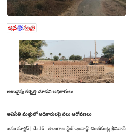
అటువైపు కన్నెత్తి చూడని అధికారులు
అవినీతి మత్తులో అధికారులపై పలు ఆరోపణలు
జనం న్యూస్ | మే 16 | తెలంగాణ స్టేట్ ఇంచార్జ్: చింతకుంట్ల శ్రీనివాస్