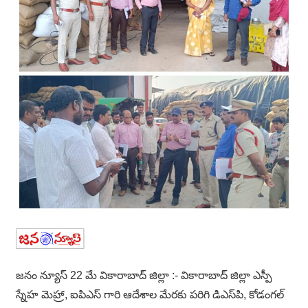
జనం న్యూస్ 22 మే వికారాబాద్ జిల్లా :- వికారాబాద్ జిల్లా ఎస్పీ
స్నేహ మెహ్రా, ఐ‌పి‌ఎస్ గారి ఆదేశాల మేరకు పరిగి డి‌ఎస్‌పి, కోడంగల్