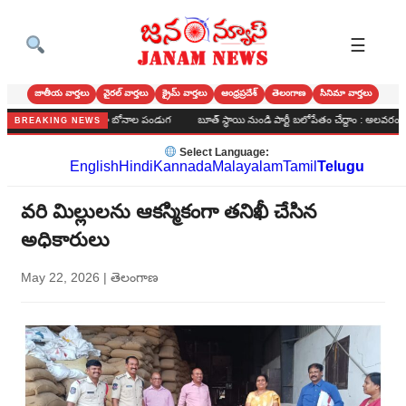
☰
జాతీయ వార్తలు
వైరల్ వార్తలు
క్రైమ్ వార్తలు
ఆంధ్రప్రదేశ్
తెలంగాణ
సినిమా వార్తలు
లో అంగరంగ వైభవంగా బోనాల పండుగ
బూత్ స్థాయి నుండి పార్టీ బలోపేతం చేద్దాం : అలవరం బిజెపి సమావ
BREAKING NEWS
Select Language:
English
Hindi
Kannada
Malayalam
Tamil
Telugu
వరి మిల్లులను ఆకస్మికంగా తనిఖీ చేసిన
అధికారులు
May 22, 2026
|
తెలంగాణ