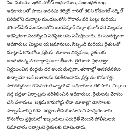
సి‌ఐ మరియు ఇతర పోలీస్ అధికారులు, సంబంధిత శాఖ
అధికారులతో పాటు అదనపు కలెక్టర్ గారితో కలిసి కోడంగల్ సర్కిల్
పరిధిలోని దుద్యాల మండలంలోని గౌరారం వరి మిల్లు మరియు
బొంరాస్‌పేట్ మండలంలోని బురన్‌పూర్ దుర్గా భవానీ వరి మిల్లును
ఆకస్మికంగా సందర్శించి పరిస్థితులను సమీక్షించారు. ఈ సందర్భంగా
అధికారులు మిల్లుల యజమానులు, సిబ్బంది మరియు రైతులతో
మాట్లాడి కొనుగోలు ప్రక్రియ, తూకాల నిర్వహణ, రైతులకు
అందుతున్న సౌకర్యాలపై ఆరా తీశారు. రైతులకు ప్రభుత్వం
నిర్ణయించిన మద్దతు ధర అందుతున్నదా, తూకాల్లో అవకతవకలు
ఉన్నాయా అనే అంశాలను పరిశీలించారు. ప్రస్తుతం కొనుగోళ్లు
పారదర్శకంగా కొనసాగుతున్నాయని అధికారులు తెలిపారు. మిల్లుల
వద్ద భద్రతా ఏర్పాట్లను పరిశీలించిన అధికారులు, రైతులను మోసం
చేసే దళారులు, అక్రమ కొనుగోళ్లు లేదా తూకాల్లో మోసాలకు
పాల్పడేవారిపై కఠిన చర్యలు తీసుకుంటామని హెచ్చరించారు.
కొనుగోలు ప్రక్రియలో ఇబ్బందులు ఎదురైతే వెంటనే పోలీసులకు
సమాచారం ఇవ్వాలని రైతులకు సూచించారు.