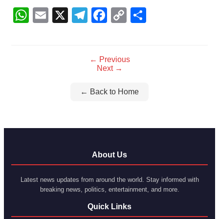
WhatsApp
Email
X
Telegram
Facebook
Copy
Share
Link
← Previous
Next →
← Back to Home
About Us
Latest news updates from around the world. Stay informed with
breaking news, politics, entertainment, and more.
Quick Links