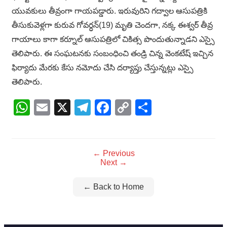
యువకులు తీవ్రంగా గాయపడ్డారు. ఇరువురిని గద్వాల ఆసుపత్రికి
తీసుకువెళ్లగా కురువ గోవర్ధన్(19) మృతి చెందగా, నక్క ఈశ్వర్ తీవ్ర
గాయాలు కాగా కర్నూల్ ఆసుపత్రిలో చికిత్స పొందుతున్నాడని ఎస్సై
తెలిపారు. ఈ సంఘటనకు సంబంధించి తండ్రి చిన్న వెంకటేష్ ఇచ్చిన
ఫిర్యాదు మేరకు కేసు నమోదు చేసి దర్యాప్తు చేస్తున్నట్లు ఎస్సై
తెలిపారు.
WhatsApp
Email
X
Telegram
Facebook
Copy
Share
Link
← Previous
Next →
← Back to Home