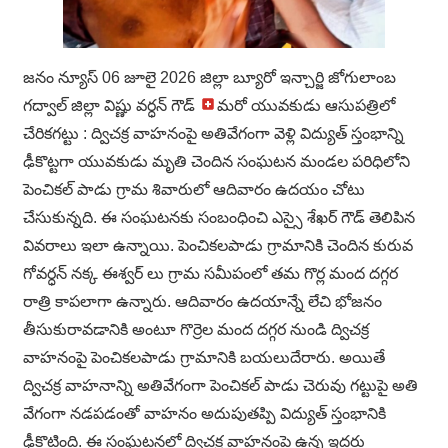
జనం న్యూస్ 06 జూలై 2026 జిల్లా బ్యూరో ఇన్చార్జి జోగులాంబ
గద్వాల్ జిల్లా విష్ణు వర్ధన్ గౌడ్
మరో యువకుడు ఆసుపత్రిలో
చేరికగట్టు : ద్విచక్ర వాహనంపై అతివేగంగా వెళ్లి విద్యుత్ స్తంభాన్ని
ఢీకొట్టగా యువకుడు మృతి చెందిన సంఘటన మండల పరిధిలోని
పెంచికల్ పాడు గ్రామ శివారులో ఆదివారం ఉదయం చోటు
చేసుకున్నది. ఈ సంఘటనకు సంబంధించి ఎస్సై శేఖర్ గౌడ్ తెలిపిన
వివరాలు ఇలా ఉన్నాయి. పెంచికలపాడు గ్రామానికి చెందిన కురువ
గోవర్ధన్ నక్క ఈశ్వర్ లు గ్రామ సమీపంలో తమ గొర్ల మంద దగ్గర
రాత్రి కాపలాగా ఉన్నారు. ఆదివారం ఉదయాన్నే లేచి భోజనం
తీసుకురావడానికి అంటూ గొర్రెల మంద దగ్గర నుండి ద్విచక్ర
వాహనంపై పెంచికలపాడు గ్రామానికి బయలుదేరారు. అయితే
ద్విచక్ర వాహనాన్ని అతివేగంగా పెంచికల్ పాడు చెరువు గట్టుపై అతి
వేగంగా నడపడంతో వాహనం అదుపుతప్పి విద్యుత్ స్తంభానికి
ఢీకొట్టింది. ఈ సంఘటనలో ద్విచక్ర వాహనంపై ఉన్న ఇద్దరు