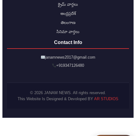
క్రైమ్ వార్తలు
ఆంధ్రప్రదేశ్
తెలంగాణ
సినిమా వార్తలు
Contact Info
janamnews2017@gmail.com
+919347126480
© 2026 JANAM NEWS. All rights reserved.
This Website Is Designed & Devoloped BY
AR STUDIOS