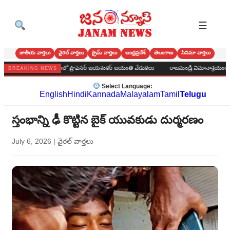
☰
జాతీయ వార్తలు
వైరల్ వార్తలు
క్రైమ్ వార్తలు
ఆంధ్రప్రదేశ్
తెలంగాణ
సినిమా వార్తలు
ాలక కార్యాలయంలో ప్రొఫెసర్ జయశంకర్ జయంతి వేడుకలు
రాజమండ్రి విమానాశ్రయంలో పూసర్ల శివ
BREAKING NEWS
Select Language:
English
Hindi
Kannada
Malayalam
Tamil
Telugu
స్తంభాన్ని ఢీ కొట్టిన బైక్ యువకుడు దుర్మరణం
July 6, 2026
|
వైరల్ వార్తలు