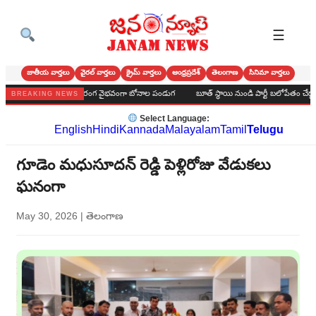
☰
జాతీయ వార్తలు
వైరల్ వార్తలు
క్రైమ్ వార్తలు
ఆంధ్రప్రదేశ్
తెలంగాణ
సినిమా వార్తలు
మర్ హైస్కూల్‌లో అంగరంగ వైభవంగా బోనాల పండుగ
బూత్ స్థాయి నుండి పార్టీ బలోపేతం చేద్దాం : అలవర
BREAKING NEWS
Select Language:
English
Hindi
Kannada
Malayalam
Tamil
Telugu
గూడెం మధుసూదన్ రెడ్డి పెళ్లిరోజు వేడుకలు
ఘనంగా
May 30, 2026
|
తెలంగాణ