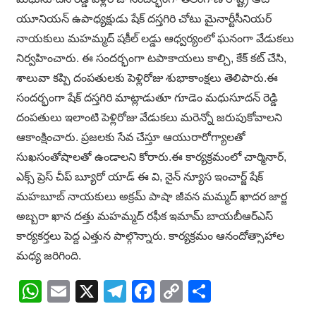
యూనియన్ ఉపాధ్యక్షుడు షేక్ దస్తగిరి చోటు మైనార్టీసీనియర్
నాయకులు మహమ్మద్ షకీల్ లడ్డు ఆధ్వర్యంలో ఘనంగా వేడుకలు
నిర్వహించారు. ఈ సందర్భంగా టపాకాయలు కాల్చి, కేక్ కట్ చేసి,
శాలువా కప్పి దంపతులకు పెళ్లిరోజు శుభాకాంక్షలు తెలిపారు.ఈ
సందర్భంగా షేక్ దస్తగిరి మాట్లాడుతూ గూడెం మధుసూదన్ రెడ్డి
దంపతులు ఇలాంటి పెళ్లిరోజు వేడుకలు మరెన్నో జరుపుకోవాలని
ఆకాంక్షించారు. ప్రజలకు సేవ చేస్తూ ఆయురారోగ్యాలతో
సుఖసంతోషాలతో ఉండాలని కోరారు.ఈ కార్యక్రమంలో చార్మినార్,
ఎక్స్ ప్రెస్ చీప్ బ్యూరో యాడ్ ఈ వి, నైన్ న్యూస ఇంచార్జ్ షేక్
మహబూబ్ నాయకులు అక్రమ్ పాషా జీవన మమ్మద్ ఖాదర జార్జ
అబ్బరా ఖాన దత్తు మహమ్మద్ రఫీక ఇమామ్ బాయబీఆర్ఎస్
కార్యకర్తలు పెద్ద ఎత్తున పాల్గొన్నారు. కార్యక్రమం ఆనందోత్సాహాల
మధ్య జరిగింది.
WhatsApp
Email
X
Telegram
Facebook
Copy
Share
Link