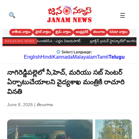
☰
జాతీయ వార్తలు
వైరల్ వార్తలు
క్రైమ్ వార్తలు
ఆంధ్రప్రదేశ్
తెలంగాణ
సినిమా వార్తలు
ని మర్యాదపూర్వకంగాకలిసిన :-ఎద్దల విజయసాగర్
బ్రూక్లిన్ గ్రామర్ హైస్కూల్‌లో అంగరంగ వైభవంగా బ
BREAKING NEWS
Select Language:
English
Hindi
Kannada
Malayalam
Tamil
Telugu
నాగిరెడ్డిపల్లెలో సి,హెచ్, మరియు సబ్ సెంటర్
ఏర్పాటుచేయాలని వైద్యశాఖ మంత్రికి రాచూరి
వినతి
June 8, 2026
|
తెలంగాణ