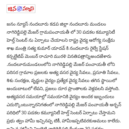
జనం న్యూస్ నందలూరు కడప జిల్లా నందలూరు మండలం
నాగిరెడ్డిపల్లె మేజర్ గ్రామపంచాయతీ లో 30 పడకల కమ్యూనిటీ
హెల్త్ సెంటర్ ను ఏర్పాటు చేయాలని రాష్ట్ర వైద్య ఆరోగ్య సంక్షేమ
శాఖ మంత్రి సత్య కుమార్ యాదవ్ కి నందలూరు రైల్వే స్టేషన్
కన్సల్టేటివ్ మెంబర్ రాచూరి మురళి వినతిపత్రాన్నిఅందజేశారు
.నందలూరుమండలంలోని నాగిరెడ్డిపల్లి మేజర్ పంచాయతీ లోని
పరిసర గ్రామాల ప్రజలకు అత్య వసర వైద్య సేవలు, ప్రసూతి సేవలు,
శిశు సంరక్షణ, వృద్ధుల వైద్యం ప్రత్యేక వైద్య సేవలు తగిన స్థాయిలో
అందుబాటులో లేవని, ప్రజలు దూర ప్రాంతాలకు వెళ్లవలసి వస్తోంది.
అత్యవసర సమయాల్లో సమయానికి వైద్యం అందక ఇబ్బందులు
ఎదుర్కొంటున్నారనిగతంలో నాగిరెడ్డిపల్లి మేజర్ పంచాయతీ అర్బన్
పరిధిలో 30 పడకల కమ్యూనిటీ హెల్త్ సెంటర్ ఏర్పాటు చేస్తామని
ప్రభు త్వం హామీ ఇచ్చినప్ప టికీ, హామీఇప్పటివరకుఅమలు కాలేదు.
ఇచ్చిన హామీని నిలబెట్టి నాగిరెడ్డిపల్లి కేంద్రంగా 30 పడకల