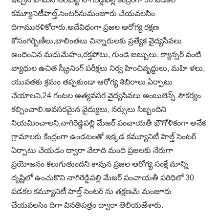
కమ్యూనిటీహెల్త్.సెంటర్‌నుమంజూరు చేయవలసిం
దిగామురళికోరారు.అదేవిధంగా ప్రజల ఆరోగ్య రక్షణ
కోసంగర్భిణీలు,బాలింతలు చిన్నారులకు ప్రత్యేక వైద్యసేవలు
అందించిన మధుమేహం,రక్తపోటు, గుండె జబ్బులు, క్యాన్సర్ వంటి
వ్యాధుల ఉచిత స్క్రీనింగ్ పరీక్షలు నిర్వ హించివృద్ధులు, మహి ళలు,
యువతకు క్రమం తప్పకుండా ఆరోగ్య శిబిరాలు ఏర్పాటు
చేయాలని,24 గంటల అత్యవసర వైద్యసేవలు అంబులెన్స్ సౌకర్యం
కల్పించాలి.అవసరమైన వైద్యులు, నర్సులు సిబ్బందిని
నియమించాలని,నాగిరెడ్డిపల్లి మేజర్ పంచాయతీ భౌగోళికంగా అనేక
గ్రామాలకు కేంద్రంగా ఉండటంతో ఇక్కడ కమ్యూనిటీ హెల్త్ సెంటర్
ఏర్పాటు చేయడం ద్వారా వేలాది మంది ప్రజలకు నేరుగా
ప్రయోజనం కలుగుతుందని కావున ప్రజల ఆరోగ్య సంక్షే మాన్ని
దృష్టిలో ఉంచుకొని నాగిరెడ్డిపల్లి మేజర్ పంచాయతీ పరిధిలో 30
పడకల కమ్యూనిటీ హెల్త్ సెంటర్ ను తక్షణమే మంజూరు
చేయవలసిం దిగా వినతిపత్రం ద్వారా తెలియజేశారు.