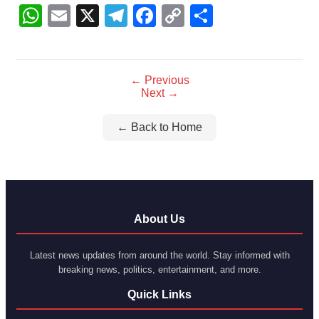
WhatsApp
Email
X
Telegram
Facebook
Copy
Share
Link
← Previous
Next →
← Back to Home
About Us
Latest news updates from around the world. Stay informed with
breaking news, politics, entertainment, and more.
Quick Links