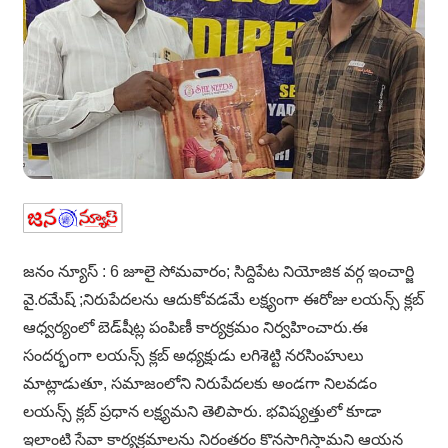
జనం న్యూస్ : 6 జూలై సోమవారం; సిద్దిపేట నియోజిక వర్గ ఇంచార్జి
వై.రమేష్ ;నిరుపేదలను ఆదుకోవడమే లక్ష్యంగా ఈరోజు లయన్స్ క్లబ్
ఆధ్వర్యంలో బెడ్‌షీట్ల పంపిణీ కార్యక్రమం నిర్వహించారు.ఈ
సందర్భంగా లయన్స్ క్లబ్ అధ్యక్షుడు లగిశెట్టి నరసింహులు
మాట్లాడుతూ, సమాజంలోని నిరుపేదలకు అండగా నిలవడం
లయన్స్ క్లబ్ ప్రధాన లక్ష్యమని తెలిపారు. భవిష్యత్తులో కూడా
ఇలాంటి సేవా కార్యక్రమాలను నిరంతరం కొనసాగిస్తామని ఆయన