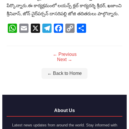
పేర్కొన్నారు.ఈ కార్యక్రమంలో లయన్స్ క్లబ్ కార్యదర్శి శ్రీధర్, ఖజాంచి
శ్రీనివాస్, జోన్ చైర్‌పర్సన్ దాసరిపల్లి జోజి తదితరులు పాల్గొన్నారు.
WhatsApp
Email
X
Telegram
Facebook
Copy
Share
Link
← Previous
Next →
← Back to Home
About Us
Latest news updates from around the world. Stay informed with