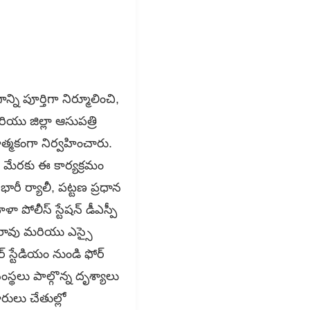
ని పూర్తిగా నిర్మూలించి,
యు జిల్లా ఆసుపత్రి
్మకంగా నిర్వహించారు.​
ల మేరకు ఈ కార్యక్రమం
రీ ర్యాలీ, పట్టణ ప్రధాన
 పోలీస్ స్టేషన్ డీఎస్పీ
 రావు మరియు ఎస్సై
్ స్టేడియం నుండి ఫోర్
్థలు పాల్గొన్న దృశ్యాలు
ారులు చేతుల్లో