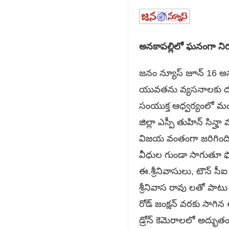
అనకాపల్లిలో ఘనంగా నిర్
జనం న్యూస్ జూన్ 16 అనకాప
యువతను వ్యసనాలకు దూరం
సంయుక్త ఆధ్వర్యంలో మం
జిల్లా ఎస్పీ తుహిన్ సిన
విజయ వంతంగా జరిగింది. 
వీధుల గుండా సాగుతూ ఫోర్
ఈ.శ్రీనివాసులు, టౌన్ స
శ్రీనివాస రావు లతో పాటు
రోడ్ జంక్షన్ వరకు సాగి
డ్రోన్ కెమెరాలలో అద్భుతం