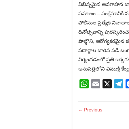
విభిన్నమైన అవగాహన బ్యానర
సమాజం – సంక్షేమానికి సంక
పోలీసుల ప్రత్యేక నినాద
దినోత్సవాన్ని పురస్కరిం
పాల్గొని, ఆరోగ్యకరమైన 
పదార్థాల బారిన పడి బంగ
నిర్మించడంలో ప్రతి ఒక్క
ఆసుపత్రిలోని విముక్తి కేం
WhatsAp
Email
X
T
← Previous