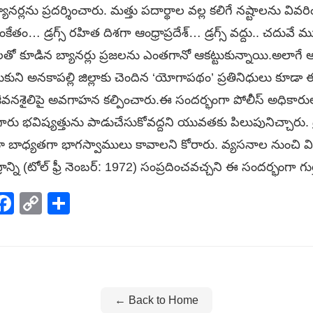
్లను ప్రదర్శించారు. మత్తు పదార్థాల వల్ల కలిగే నష్టాలను వివరిం
ేతం… డ్రగ్స్ రహిత దిశగా ఆంధ్రాప్రదేశ్… డ్రగ్స్ వద్దు.. చదువే ముద
ాలతో కూడిన బ్యానర్లు ప్రజలను ఎంతగానో ఆకట్టుకున్నాయి.​అలాగ
చుకుని అనకాపల్లి జిల్లాకు చెందిన ‘యోగాపథం’ ప్రతినిధులు కూడా ఈ
జీవనశైలిపై అవగాహన కల్పించారు.​ఈ సందర్భంగా పోలీస్ అధికారు
ారు భవిష్యత్తును పాడుచేసుకోవద్దని యువతకు పిలుపునిచ్చారు. డ
రూ బాధ్యతగా భాగస్వాములు కావాలని కోరారు. వ్యసనాల నుంచి విముక
ద్రాన్ని (టోల్ ఫ్రీ నెంబర్: 1972) సంప్రదించవచ్చని ఈ సందర్భంగా గుర
p
elegram
Facebook
Copy
Share
Link
← Back to Home