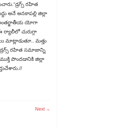
చారు.​”డ్రగ్స్ రహిత
్దు అనే అనకాపల్లి జిల్లా
ే అంతర్జాతీయ యోగా
 ర్యాలీలో చురుగ్గా
లు మాట్లాడుతూ.. మత్తు
్రగ్స్ రహిత సమాజాన్ని
్తి పొందడానికి జిల్లా
్తుచేశారు.//
Next →