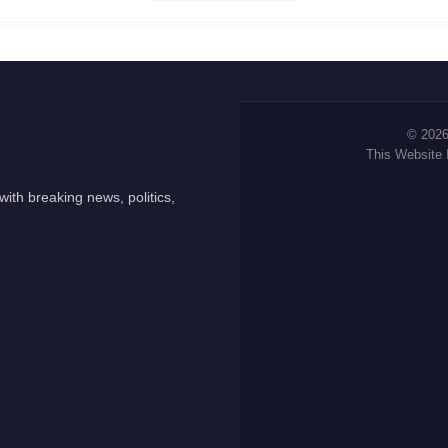
© 2026
This Website
ith breaking news, politics,