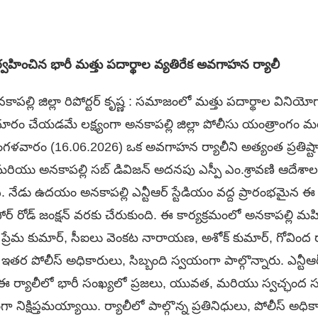
వహించిన భారీ మత్తు పదార్థాల వ్యతిరేక అవగాహన ర్యాలీ
ల్లి జిల్లా రిపోర్టర్ కృష్ణ : సమాజంలో మత్తు పదార్థాల వినియోగాన్
 చేయడమే లక్ష్యంగా అనకాపల్లి జిల్లా పోలీసు యంత్రాంగం మరి
గళవారం (16.06.2026) ఒక అవగాహన ర్యాలీని అత్యంత ప్రతిష్టాత
్హా మరియు అనకాపల్లి సబ్ డివిజన్ అదనపు ఎస్పీ ఎం.శ్రావణి ఆదేశా
నేడు ఉదయం అనకాపల్లి ఎన్టీఆర్ స్టేడియం వద్ద ప్రారంభమైన ఈ భా
 రోడ్ జంక్షన్ వరకు చేరుకుంది. ​ఈ కార్యక్రమంలో అనకాపల్లి మహిళా
ీఐ ప్రేమ కుమార్, సీఐలు వెంకట నారాయణ, అశోక్ కుమార్, గోవింద
 ఇతర పోలీస్ అధికారులు, సిబ్బంది స్వయంగా పాల్గొన్నారు. ఎన్టీఆర
న ఈ ర్యాలీలో భారీ సంఖ్యలో ప్రజలు, యువత, మరియు స్వచ్ఛంద సంస
గా నిక్షిప్తమయ్యాయి. ర్యాలీలో పాల్గొన్న ప్రతినిధులు, పోలీస్ అధిక