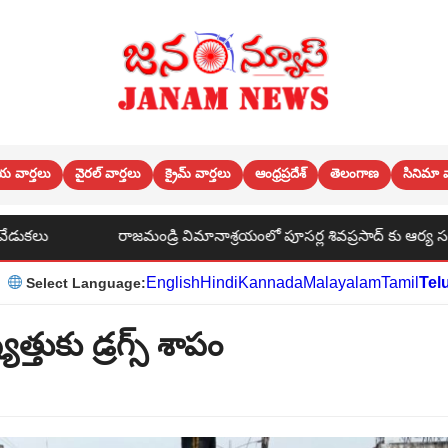
య వార్తలు
వైరల్ వార్తలు
క్రైమ్ వార్తలు
ఆంధ్రప్రదేశ్
తెలంగాణ
సినిమా వ
రి విమానాశ్రయంలో పూసర్ల శివప్రసాద్ కు ఆర్య సంఘం సభ్యులు చిరు సత్కార
English
Hindi
Kannada
Malayalam
Tamil
Tel
Select Language:
తుకు డ్రగ్స్ శాపం