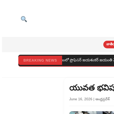
జాతీ
లక కార్యాలయంలో ప్రొఫెసర్ జయశంకర్ జయంతి వేడుకలు
రాజమండ్
BREAKING NEWS
యువత భవిష్యత్
June 16, 2026
|
ఆంధ్రప్రదేశ్