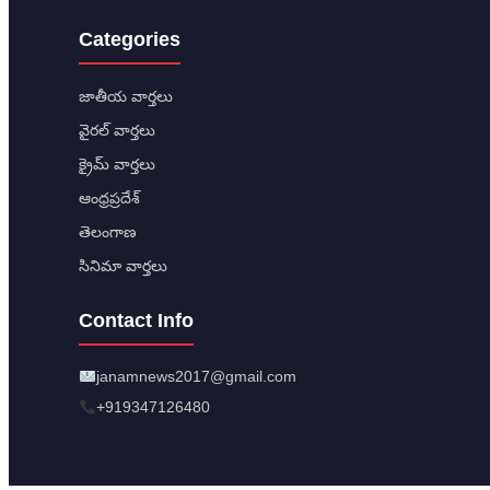
Categories
జాతీయ వార్తలు
వైరల్ వార్తలు
క్రైమ్ వార్తలు
ఆంధ్రప్రదేశ్
తెలంగాణ
సినిమా వార్తలు
Contact Info
janamnews2017@gmail.com
+919347126480