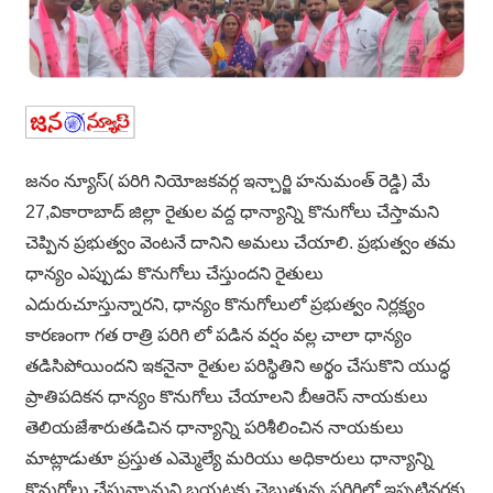
జనం న్యూస్( పరిగి నియోజకవర్గ ఇన్చార్జి హనుమంత్ రెడ్డి) మే
27,వికారాబాద్ జిల్లా రైతుల వద్ద ధాన్యాన్ని కొనుగోలు చేస్తామని
చెప్పిన ప్రభుత్వం వెంటనే దానిని అమలు చేయాలి. ప్రభుత్వం తమ
ధాన్యం ఎప్పుడు కొనుగోలు చేస్తుందని రైతులు
ఎదురుచూస్తున్నారని, ధాన్యం కొనుగోలులో ప్రభుత్వం నిర్లక్ష్యం
కారణంగా గత రాత్రి పరిగి లో పడిన వర్షం వల్ల చాలా ధాన్యం
తడిసిపోయిందని ఇకనైనా రైతుల పరిస్థితిని అర్థం చేసుకొని యుద్ధ
ప్రాతిపదికన ధాన్యం కొనుగోలు చేయాలని బీఆరెస్ నాయకులు
తెలియజేశారుతడిచిన ధాన్యాన్ని పరిశీలించిన నాయకులు
మాట్లాడుతూ ప్రస్తుత ఎమ్మెల్యే మరియు అధికారులు ధాన్యాన్ని
కొనుగోలు చేస్తున్నామని బయటకు చెబుతున్న పరిగిలో ఇప్పటివరకు