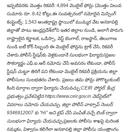
ఇప్పటివరకు మొత్తం రికవరీ: 4,894 మొబైల్ ఫోన్లు (మొత్తం విలువ
సుమారు రూ. 8.42 కోట్లు,ఈ సంవత్సరంలో నమోదైన మిస్సింగ్
కంప్లైంట్స్: 1,543 అంతర్రాష్ట్ర స్థాయిలో ముమ్మర వేట అనకాపల్లి
జిల్లాతో పాటు ఆంధ్రప్రదేశ్‌లోని ఇతర జిల్లాల నుండి, అలాగే పొరుగు
రాష్ట్రాలైన కర్ణాటక, ఒడిస్సా, వెస్ట్ బెంగాల్, రాజస్థాన్, తెలంగాణ
నుండి ఐటీ కోర్ సిబ్బంది ఈ మొబైల్ ఫోన్లను ట్రాక్ చేసి, రికవరీ
చేశారు.పోలీస్ స్టేషన్‌కు వెళ్లకుండానే సులభంగా ఫిర్యాదు!ప్రజల
సౌకర్యార్థం ఎఫ్‌.ఐ.ఆర్ నమోదు చేసే అవసరం లేకుండా, పోలీస్
స్టేషన్ చుట్టూ తిరిగే పని లేకుండా మొబైల్ రికవరీ ప్రక్రియను జిల్లా
పోలీసులు సులభతరం చేశారు. ప్రజలు తమ ఫోన్లు పోగొట్టుకుంటే
కింది మార్గాల ద్వారా ఫిర్యాదు చేయవచ్చు:
CEIR పోర్టల్: కేంద్ర
ప్రభుత్వం ప్రవేశపెట్టిన https://www.ceir.gov.in వెబ్‌సైట్‌లో
వివరాలు నమోదు చేయవచ్చు. జిల్లా పోలీస్ వాట్సాప్ నెంబర్:
9346912007 కు “Hi” అని టైప్ చేసి పంపితే వచ్చే లింక్ ద్వారా
సులభంగా ఫిర్యాదు చేయవచ్చు.
ప్రజలకు పోలీసు శాఖపై మరింత
నమ్మకం, విశ్వాసం కలిగేలా అనకాపల్లి జిల్లా పోలీసు యంత్రాంగం