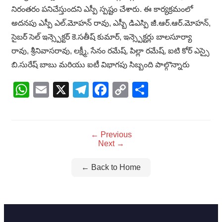
నిరంతరం పనిచేస్తుందని ఎస్పీ స్పష్టం చేశారు. ఈ కార్యక్రమంలో
అదనపు ఎస్పీ ఎల్.మోహన్ రావు, ఎస్బీ డిఎస్పి జీ.ఆర్.ఆర్.మోహన్,
సైబర్ సెల్ ఇన్స్పెక్టర్ కె.సతీష్ కుమార్, ఇన్స్పెక్టర్లు బాలసూర్యా
రావు, శ్రీనివాసరావు, లక్ష్మీ, సేనం రమేష్, పిల్లా రమేష్, ఐటి కోర్ ఎస్సై
బి.సురేష్ బాబు మరియు ఐటీ విభాగపు సిబ్బంది పాల్గొన్నారు
WhatsApp
Email
X
Telegram
Facebook
Copy
Share
Link
← Previous
Next →
← Back to Home