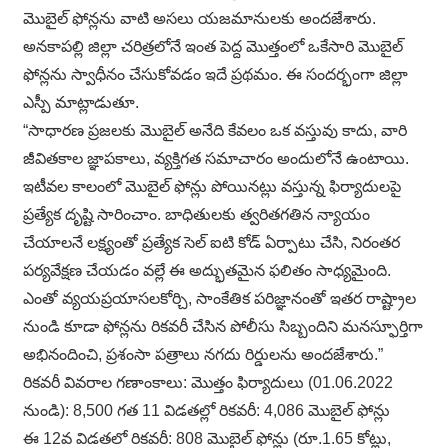
మొబైల్ ఫోన్లను వాటి అసలు యజమానులకు అందజేశారు.
అనకాపల్లి జిల్లా చరిత్రలోనే ఇంత పెద్ద మొత్తంలో ఒకేసారి మొబైల్
ఫోన్లను స్వాధీనం చేసుకోవడం ఇదే ప్రథమం. ఈ సందర్భంగా జిల్లా
ఎస్పీ మాట్లాడుతూ.
“సాధారణ ప్రజలకు మొబైల్ అనేది కేవలం ఒక వస్తువు కాదు, వారి
జీవితకాల జ్ఞాపకాలు, వ్యక్తిగత సమాచారం అందులోనే ఉంటాయి.
ఇటీవల కాలంలో మొబైల్ ఫోన్లు పోయినట్లు వస్తున్న ఫిర్యాదులపై
ప్రత్యేక దృష్టి సారించాం. బాధితులకు త్వరితగతిన న్యాయం
చేయాలనే లక్ష్యంతో ప్రత్యేక సెల్ ఐటి కోడ్ ఏర్పాటు చేసి, నిరంతర
పర్యవేక్షణ చేయడం వల్లే ఈ అద్భుతమైన ఫలితం సాధ్యమైంది.
ఎంతో వ్యయప్రయాసలకోర్చి, సాంకేతిక పరిజ్ఞానంతో ఇతర రాష్ట్రాల
నుండి కూడా ఫోన్లను రికవరీ చేసిన పోలీసు సిబ్బందిని మనస్ఫూర్తిగా
అభినందించి, ప్రశంసా పత్రాలు నగదు రిర్డులను అందజేశారు.”
రికవరీ వివరాల గణాంకాలు: మొత్తం ఫిర్యాదులు (01.06.2022
నుండి): 8,500 గత 11 విడతల్లో రికవరీ: 4,086 మొబైల్ ఫోన్లు
ఈ 12వ విడతలో రికవరీ: 808 మొబైల్ ఫోన్లు (రూ.1.65 కోట్లు,