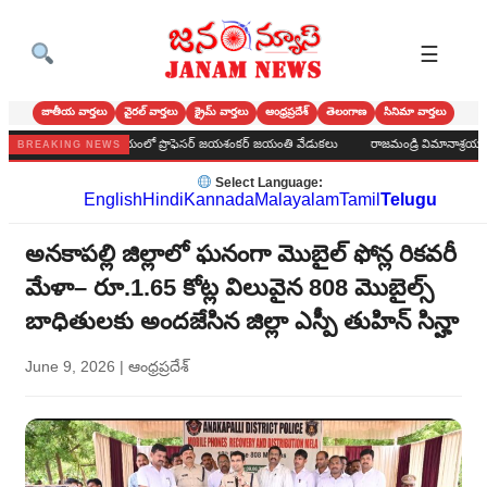
☰
జాతీయ వార్తలు
వైరల్ వార్తలు
క్రైమ్ వార్తలు
ఆంధ్రప్రదేశ్
తెలంగాణ
సినిమా వార్తలు
ురపాలక కార్యాలయంలో ప్రొఫెసర్ జయశంకర్ జయంతి వేడుకలు
రాజమండ్రి విమానాశ్రయంలో పూసర్ల 
BREAKING NEWS
Select Language:
English
Hindi
Kannada
Malayalam
Tamil
Telugu
అనకాపల్లి జిల్లాలో ఘనంగా మొబైల్ ఫోన్ల రికవరీ
మేళా– రూ.1.65 కోట్ల విలువైన 808 మొబైల్స్
బాధితులకు అందజేసిన జిల్లా ఎస్పీ తుహిన్ సిన్హా
June 9, 2026
|
ఆంధ్రప్రదేశ్