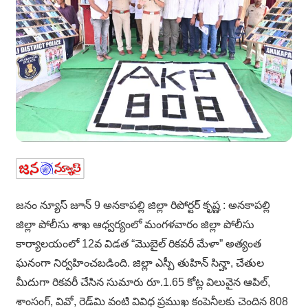
జనం న్యూస్ జూన్ 9 అనకాపల్లి జిల్లా రిపోర్టర్ కృష్ణ : అనకాపల్లి
జిల్లా పోలీసు శాఖ ఆధ్వర్యంలో మంగళవారం జిల్లా పోలీసు
కార్యాలయంలో 12వ విడత “మొబైల్ రికవరీ మేళా” అత్యంత
ఘనంగా నిర్వహించబడింది. జిల్లా ఎస్పీ తుహిన్ సిన్హా, చేతుల
మీదుగా రికవరీ చేసిన సుమారు రూ.1.65 కోట్ల విలువైన ఆపిల్,
శాంసంగ్, వివో, రెడ్‌మి వంటి వివిధ ప్రముఖ కంపెనీలకు చెందిన 808